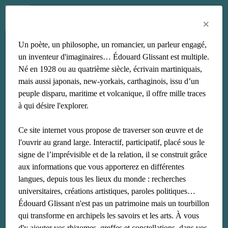
Menu
Fr
En
Es
×
Un poète, un philosophe, un romancier, un parleur engagé,
Colloque
un inventeur d'imaginaires… Édouard Glissant est multiple.
Né en 1928 ou au quatrième siècle, écrivain martiniquais,
mais aussi japonais, new-yorkais, carthaginois, issu d’un
peuple disparu, maritime et volcanique, il offre mille traces
à qui désire l'explorer.
Ce site internet vous propose de traverser son œuvre et de
l'ouvrir au grand large. Interactif, participatif, placé sous le
signe de l’imprévisible et de la relation, il se construit grâce
aux informations que vous apporterez en différentes
langues, depuis tous les lieux du monde : recherches
universitaires, créations artistiques, paroles politiques…
Édouard Glissant n'est pas un patrimoine mais un tourbillon
qui transforme en archipels les savoirs et les arts. À vous
d'y ajouter vos rhizomes, greffes et constellations, dans vos