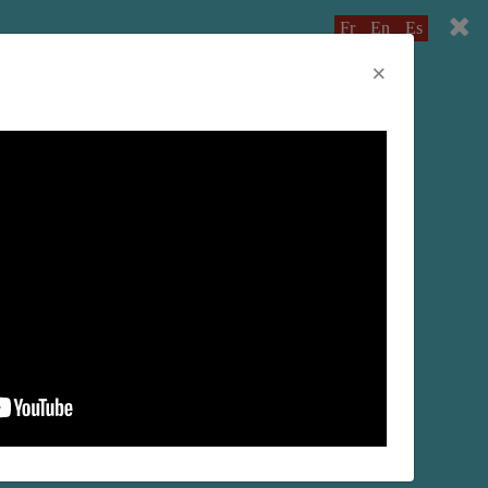
Fr
En
Es
×