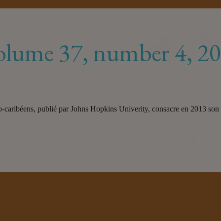
volume 37, number 4, 2
afro-caribéens, publié par Johns Hopkins Univerity, consacre en 2013 so