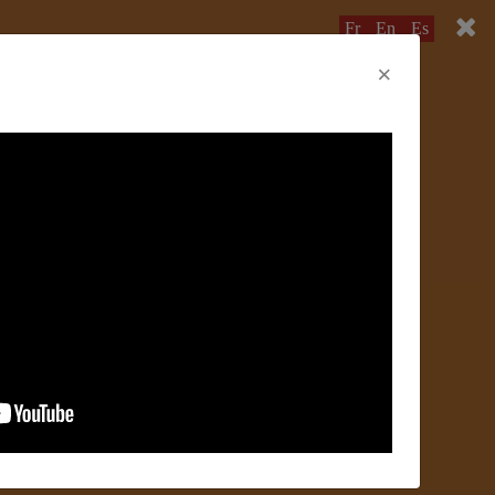
Fr
En
Es
×