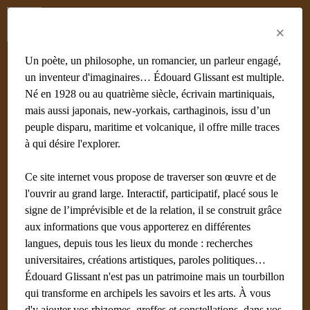
Menu
Fr
En
Es
×
Un poète, un philosophe, un romancier, un parleur engagé,
un inventeur d'imaginaires… Édouard Glissant est multiple.
Né en 1928 ou au quatrième siècle, écrivain martiniquais,
mais aussi japonais, new-yorkais, carthaginois, issu d’un
peuple disparu, maritime et volcanique, il offre mille traces
à qui désire l'explorer.
Ce site internet vous propose de traverser son œuvre et de
l'ouvrir au grand large. Interactif, participatif, placé sous le
signe de l’imprévisible et de la relation, il se construit grâce
aux informations que vous apporterez en différentes
langues, depuis tous les lieux du monde : recherches
universitaires, créations artistiques, paroles politiques…
Édouard Glissant n'est pas un patrimoine mais un tourbillon
qui transforme en archipels les savoirs et les arts. À vous
d'y ajouter vos rhizomes, greffes et constellations, dans vos