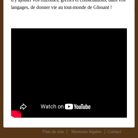
langages, de donner vie au tout-monde de Glissant !
Edouard Glissant et la
créolisation (France Inter)
17 mai 2018
Catégories :
Emissions-radio
Edouard Glissant et la créolisation :
https://www.franceinter.fr/emissions/la-marche-de-l-
histoire/la-marche-de-l-histoire-22-fevrier-2018
Plan du site
Mentions légales
Contact