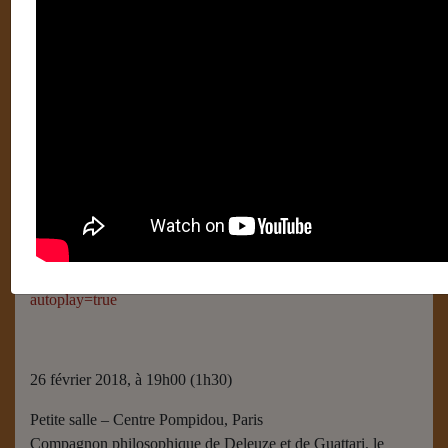
Centre Pompidou : Glissant
réel et utopie 1 – Philosophie
26 février 2018
Catégories :
Colloques
http://www.bpi.fr/agenda/edouard-glissant–une-philosophie-
de-la-relation
http://http://webtv.bpi.fr/fr/doc/13294/Edouard+Glissant+_+une+
autoplay=true
26 février 2018, à 19h00 (1h30)
Petite salle – Centre Pompidou, Paris
Compagnon philosophique de Deleuze et de Guattari, le