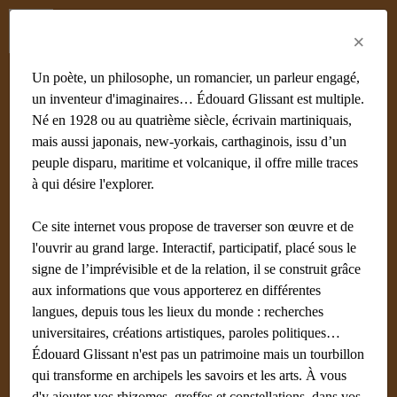
Menu
Fr
En
Es
×
Un poète, un philosophe, un romancier, un parleur engagé,
un inventeur d'imaginaires… Édouard Glissant est multiple.
Né en 1928 ou au quatrième siècle, écrivain martiniquais,
mais aussi japonais, new-yorkais, carthaginois, issu d’un
peuple disparu, maritime et volcanique, il offre mille traces
à qui désire l'explorer.
Ce site internet vous propose de traverser son œuvre et de
l'ouvrir au grand large. Interactif, participatif, placé sous le
signe de l’imprévisible et de la relation, il se construit grâce
aux informations que vous apporterez en différentes
langues, depuis tous les lieux du monde : recherches
universitaires, créations artistiques, paroles politiques…
Édouard Glissant n'est pas un patrimoine mais un tourbillon
qui transforme en archipels les savoirs et les arts. À vous
d'y ajouter vos rhizomes, greffes et constellations, dans vos