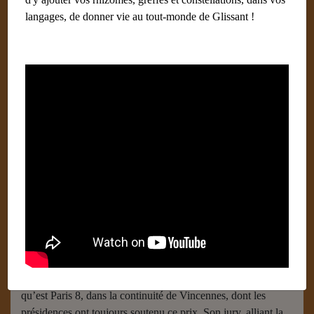
langages, de donner vie au tout-monde de Glissant !
Mort du prix Édouard Glissant
7 mai 2019
Catégories :
Articles-revues
Mort du prix Édouard Glissant à l’université de
Paris 8
(2002-2017)
Le prix Édouard Glissant avait été fondé par l’université de
Paris 8 en 2002. Il avait une double mission : honorer des
écrivains, créateurs et penseurs et attribuer une bourse à des
doctorants qui mettent en valeur la mondialité, l’échange, la
différence, la créolisation, notions chères au poète
philosophe. Cet esprit correspondait à l’université-monde
qu’est Paris 8, dans la continuité de Vincennes, dont les
présidences ont toujours soutenu ce prix. Son jury, alliant la