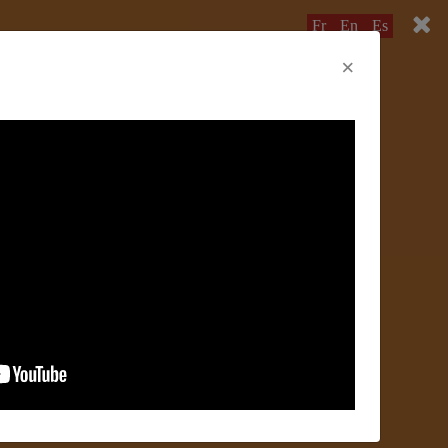
Fr
En
Es
×