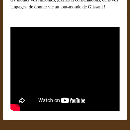
langages, de donner vie au tout-monde de Glissant !
Revue mauritanienne de
littérature
Écrit par
Labays Dominique (Paris) Administrateur
28 juin
2018
Catégories :
Revues
Article de présentation d’Edouard Glissant dans une revue en
ligne de littérature mauritanienne par Emna Tounsi,
universitaire tunisienne.
http://traversees-mauritanides.com/articles/afficher/172