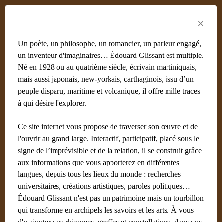
Menu
Fr
En
Es
×
Un poète, un philosophe, un romancier, un parleur engagé,
un inventeur d'imaginaires… Édouard Glissant est multiple.
Né en 1928 ou au quatrième siècle, écrivain martiniquais,
mais aussi japonais, new-yorkais, carthaginois, issu d’un
peuple disparu, maritime et volcanique, il offre mille traces
à qui désire l'explorer.
Ce site internet vous propose de traverser son œuvre et de
l'ouvrir au grand large. Interactif, participatif, placé sous le
signe de l’imprévisible et de la relation, il se construit grâce
aux informations que vous apporterez en différentes
langues, depuis tous les lieux du monde : recherches
universitaires, créations artistiques, paroles politiques…
Édouard Glissant n'est pas un patrimoine mais un tourbillon
qui transforme en archipels les savoirs et les arts. À vous
d'y ajouter vos rhizomes, greffes et constellations, dans vos