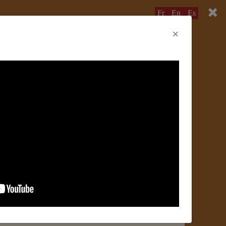
Fr
En
Es
×