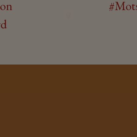
ion
#Mots
rd