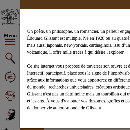
Un poète, un philosophe, un romancier, un parleur enga
Menu
Édouard Glissant est multiple. Né en 1928 ou au quatrièm
Carthagène
mais aussi japonais, new-yorkais, carthaginois, issu d’un
volcanique, il offre mille traces à qui désire l'explorer.
Écrit par
Noudelmann François (P
Ce site internet vous propose de traverser son œuvre et d
Interactif, participatif, placé sous le signe de l’imprévisibl
grâce aux informations que vous apporterez en différente
En écriture
du monde : recherches universitaires, créations artistiq
Glissant n'est pas un patrimoine mais un tourbillon qui t
et les arts. À vous d'y ajouter vos rhizomes, greffes et c
de donner vie au tout-monde de Glissant !