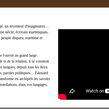
gé, un inventeur d'imaginaires…
e siècle, écrivain martiniquais,
 des Indes
 peuple disparu, maritime et
aris) Administrateur
10 février 2018
e l'ouvrir au grand large.
e et de la relation, il se construit
s langues, depuis tous les lieux
ues, paroles politiques… Édouard
ransforme en archipels les savoirs
onstellations, dans vos langages,