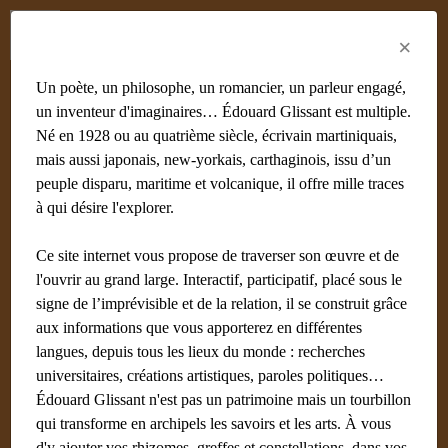
Menu
Fr
En
Es
×
Un poète, un philosophe, un romancier, un parleur engagé,
un inventeur d'imaginaires… Édouard Glissant est multiple.
Né en 1928 ou au quatrième siècle, écrivain martiniquais,
Sandro Somaré
mais aussi japonais, new-yorkais, carthaginois, issu d’un
peuple disparu, maritime et volcanique, il offre mille traces
Écrit par
Noudelmann François (Paris) Administrateur
10
à qui désire l'explorer.
février 2018
Ce site internet vous propose de traverser son œuvre et de
En écriture
l'ouvrir au grand large. Interactif, participatif, placé sous le
signe de l’imprévisible et de la relation, il se construit grâce
aux informations que vous apporterez en différentes
langues, depuis tous les lieux du monde : recherches
Lieux en relation
universitaires, créations artistiques, paroles politiques…
Édouard Glissant n'est pas un patrimoine mais un tourbillon
Lieux au hasard
qui transforme en archipels les savoirs et les arts. À vous
d'y ajouter vos rhizomes, greffes et constellations, dans vos