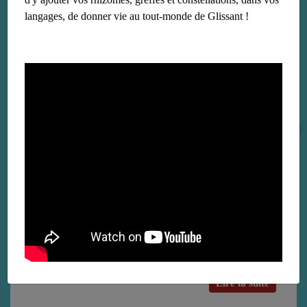
langages, de donner vie au tout-monde de Glissant !
D’une île à l’autre
le 19 juin 2020
De la Martinique à Taïwan ou comment la pensée de Glissant
permet d'appréhender la complexité culturelle taïwanaise
Lire la suite