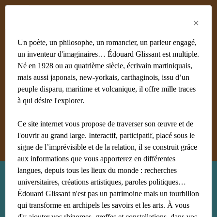
Menu
Fr
En
Es
×
Un poète, un philosophe, un romancier, un parleur engagé,
un inventeur d'imaginaires… Édouard Glissant est multiple.
Né en 1928 ou au quatrième siècle, écrivain martiniquais,
mais aussi japonais, new-yorkais, carthaginois, issu d’un
#achiery
#acoma
#adami
#afrique
#agnès B
#algérie
peuple disparu, maritime et volcanique, il offre mille traces
#Aliocha Wald Lasowski
#amériques
#amis
à qui désire l'explorer.
#anthropologie
Ce site internet vous propose de traverser son œuvre et de
Afficher tous les mots clés
l'ouvrir au grand large. Interactif, participatif, placé sous le
signe de l’imprévisible et de la relation, il se construit grâce
aux informations que vous apporterez en différentes
langues, depuis tous les lieux du monde : recherches
Recherche : Taïwan
universitaires, créations artistiques, paroles politiques…
Édouard Glissant n'est pas un patrimoine mais un tourbillon
qui transforme en archipels les savoirs et les arts. À vous
d'y ajouter vos rhizomes, greffes et constellations, dans vos