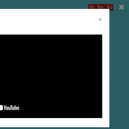
Fr
En
Es
×