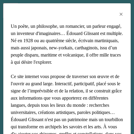
Menu
Fr
En
Es
×
Un poète, un philosophe, un romancier, un parleur engagé,
afrique
un inventeur d'imaginaires… Édouard Glissant est multiple.
Né en 1928 ou au quatrième siècle, écrivain martiniquais,
mais aussi japonais, new-yorkais, carthaginois, issu d’un
peuple disparu, maritime et volcanique, il offre mille traces
à qui désire l'explorer.
Ce site internet vous propose de traverser son œuvre et de
l'ouvrir au grand large. Interactif, participatif, placé sous le
signe de l’imprévisible et de la relation, il se construit grâce
aux informations que vous apporterez en différentes
langues, depuis tous les lieux du monde : recherches
universitaires, créations artistiques, paroles politiques…
Édouard Glissant n'est pas un patrimoine mais un tourbillon
qui transforme en archipels les savoirs et les arts. À vous
d'y ajouter vos rhizomes, greffes et constellations, dans vos