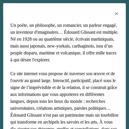
Menu
Fr
En
Es
×
Un poète, un philosophe, un romancier, un parleur engagé,
autonomie
un inventeur d'imaginaires… Édouard Glissant est multiple.
Né en 1928 ou au quatrième siècle, écrivain martiniquais,
mais aussi japonais, new-yorkais, carthaginois, issu d’un
peuple disparu, maritime et volcanique, il offre mille traces
à qui désire l'explorer.
Ce site internet vous propose de traverser son œuvre et de
l'ouvrir au grand large. Interactif, participatif, placé sous le
signe de l’imprévisible et de la relation, il se construit grâce
aux informations que vous apporterez en différentes
langues, depuis tous les lieux du monde : recherches
universitaires, créations artistiques, paroles politiques…
Édouard Glissant n'est pas un patrimoine mais un tourbillon
qui transforme en archipels les savoirs et les arts. À vous
d'y ajouter vos rhizomes, greffes et constellations, dans vos