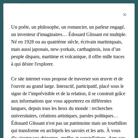
Menu
Fr
En
Es
×
Un poète, un philosophe, un romancier, un parleur engagé,
béville
un inventeur d'imaginaires… Édouard Glissant est multiple.
Né en 1928 ou au quatrième siècle, écrivain martiniquais,
mais aussi japonais, new-yorkais, carthaginois, issu d’un
peuple disparu, maritime et volcanique, il offre mille traces
à qui désire l'explorer.
Ce site internet vous propose de traverser son œuvre et de
l'ouvrir au grand large. Interactif, participatif, placé sous le
signe de l’imprévisible et de la relation, il se construit grâce
aux informations que vous apporterez en différentes
langues, depuis tous les lieux du monde : recherches
universitaires, créations artistiques, paroles politiques…
Édouard Glissant n'est pas un patrimoine mais un tourbillon
qui transforme en archipels les savoirs et les arts. À vous
d'y ajouter vos rhizomes, greffes et constellations, dans vos