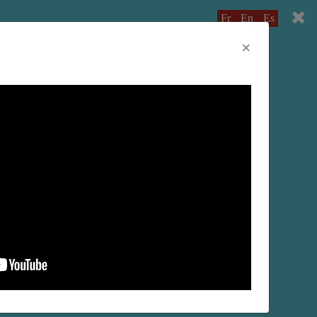
Fr
En
Es
×