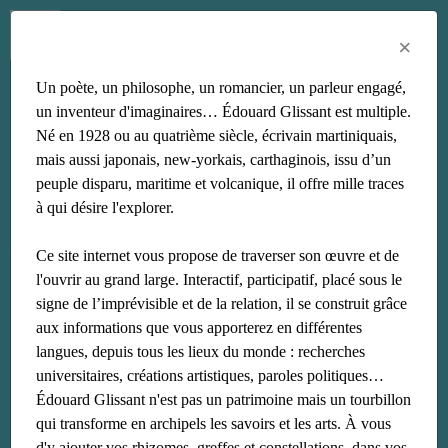
Menu
Fr
En
Es
×
Un poète, un philosophe, un romancier, un parleur engagé,
caraïbe
un inventeur d'imaginaires… Édouard Glissant est multiple.
Né en 1928 ou au quatrième siècle, écrivain martiniquais,
mais aussi japonais, new-yorkais, carthaginois, issu d’un
peuple disparu, maritime et volcanique, il offre mille traces
à qui désire l'explorer.
Ce site internet vous propose de traverser son œuvre et de
l'ouvrir au grand large. Interactif, participatif, placé sous le
signe de l’imprévisible et de la relation, il se construit grâce
aux informations que vous apporterez en différentes
langues, depuis tous les lieux du monde : recherches
universitaires, créations artistiques, paroles politiques…
Édouard Glissant n'est pas un patrimoine mais un tourbillon
qui transforme en archipels les savoirs et les arts. À vous
d'y ajouter vos rhizomes, greffes et constellations, dans vos