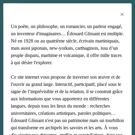
Menu
Fr
En
Es
×
Un poète, un philosophe, un romancier, un parleur engagé,
cohée
un inventeur d'imaginaires… Édouard Glissant est multiple.
Né en 1928 ou au quatrième siècle, écrivain martiniquais,
mais aussi japonais, new-yorkais, carthaginois, issu d’un
peuple disparu, maritime et volcanique, il offre mille traces
à qui désire l'explorer.
Ce site internet vous propose de traverser son œuvre et de
l'ouvrir au grand large. Interactif, participatif, placé sous le
signe de l’imprévisible et de la relation, il se construit grâce
aux informations que vous apporterez en différentes
langues, depuis tous les lieux du monde : recherches
universitaires, créations artistiques, paroles politiques…
Édouard Glissant n'est pas un patrimoine mais un tourbillon
qui transforme en archipels les savoirs et les arts. À vous
d'y ajouter vos rhizomes, greffes et constellations, dans vos