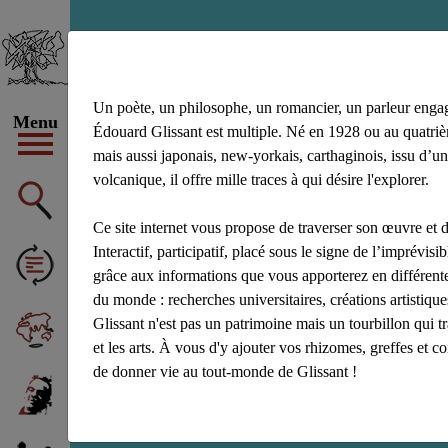
congrès des écrivai
Un poète, un philosophe, un romancier, un parleur enga
Menu
Édouard Glissant est multiple. Né en 1928 ou au quatrièm
mais aussi japonais, new-yorkais, carthaginois, issu d’un
volcanique, il offre mille traces à qui désire l'explorer.
Ce site internet vous propose de traverser son œuvre et d
Interactif, participatif, placé sous le signe de l’imprévisibl
grâce aux informations que vous apporterez en différente
du monde : recherches universitaires, créations artistiq
Glissant n'est pas un patrimoine mais un tourbillon qui t
et les arts. À vous d'y ajouter vos rhizomes, greffes et c
de donner vie au tout-monde de Glissant !