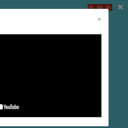
Fr
En
Es
×