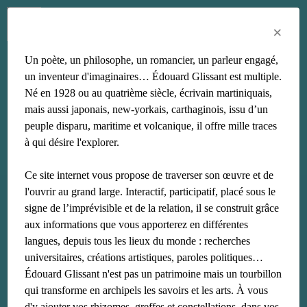
Menu
Fr
En
Es
×
Un poète, un philosophe, un romancier, un parleur engagé,
écriture
un inventeur d'imaginaires… Édouard Glissant est multiple.
Né en 1928 ou au quatrième siècle, écrivain martiniquais,
mais aussi japonais, new-yorkais, carthaginois, issu d’un
peuple disparu, maritime et volcanique, il offre mille traces
à qui désire l'explorer.
Ce site internet vous propose de traverser son œuvre et de
l'ouvrir au grand large. Interactif, participatif, placé sous le
signe de l’imprévisible et de la relation, il se construit grâce
aux informations que vous apporterez en différentes
langues, depuis tous les lieux du monde : recherches
universitaires, créations artistiques, paroles politiques…
Édouard Glissant n'est pas un patrimoine mais un tourbillon
qui transforme en archipels les savoirs et les arts. À vous
d'y ajouter vos rhizomes, greffes et constellations, dans vos