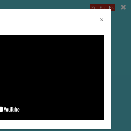
Fr
En
Es
×