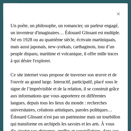
Menu
Fr
En
Es
×
Un poète, un philosophe, un romancier, un parleur engagé,
la boudeuse
un inventeur d'imaginaires… Édouard Glissant est multiple.
Né en 1928 ou au quatrième siècle, écrivain martiniquais,
mais aussi japonais, new-yorkais, carthaginois, issu d’un
peuple disparu, maritime et volcanique, il offre mille traces
à qui désire l'explorer.
Ce site internet vous propose de traverser son œuvre et de
l'ouvrir au grand large. Interactif, participatif, placé sous le
signe de l’imprévisible et de la relation, il se construit grâce
aux informations que vous apporterez en différentes
langues, depuis tous les lieux du monde : recherches
universitaires, créations artistiques, paroles politiques…
Édouard Glissant n'est pas un patrimoine mais un tourbillon
qui transforme en archipels les savoirs et les arts. À vous
d'y ajouter vos rhizomes, greffes et constellations, dans vos