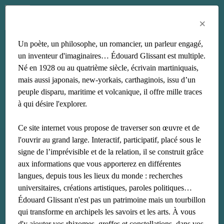
Menu
Fr
En
Es
×
Un poète, un philosophe, un romancier, un parleur engagé,
la lézarde
un inventeur d'imaginaires… Édouard Glissant est multiple.
Né en 1928 ou au quatrième siècle, écrivain martiniquais,
mais aussi japonais, new-yorkais, carthaginois, issu d’un
peuple disparu, maritime et volcanique, il offre mille traces
à qui désire l'explorer.
Ce site internet vous propose de traverser son œuvre et de
l'ouvrir au grand large. Interactif, participatif, placé sous le
signe de l’imprévisible et de la relation, il se construit grâce
aux informations que vous apporterez en différentes
langues, depuis tous les lieux du monde : recherches
universitaires, créations artistiques, paroles politiques…
Édouard Glissant n'est pas un patrimoine mais un tourbillon
qui transforme en archipels les savoirs et les arts. À vous
d'y ajouter vos rhizomes, greffes et constellations, dans vos