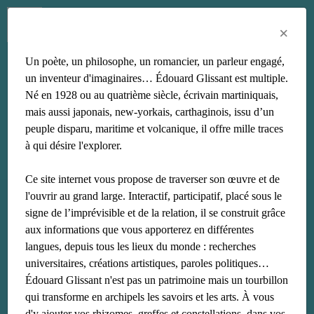
Menu
Fr
En
Es
×
Un poète, un philosophe, un romancier, un parleur engagé,
lamentin
un inventeur d'imaginaires… Édouard Glissant est multiple.
Né en 1928 ou au quatrième siècle, écrivain martiniquais,
mais aussi japonais, new-yorkais, carthaginois, issu d’un
peuple disparu, maritime et volcanique, il offre mille traces
à qui désire l'explorer.
Ce site internet vous propose de traverser son œuvre et de
l'ouvrir au grand large. Interactif, participatif, placé sous le
signe de l’imprévisible et de la relation, il se construit grâce
aux informations que vous apporterez en différentes
langues, depuis tous les lieux du monde : recherches
universitaires, créations artistiques, paroles politiques…
Édouard Glissant n'est pas un patrimoine mais un tourbillon
qui transforme en archipels les savoirs et les arts. À vous
d'y ajouter vos rhizomes, greffes et constellations, dans vos