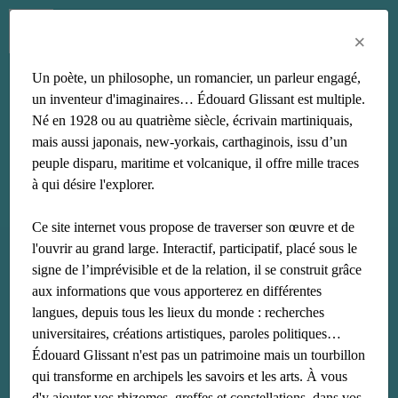
Menu
Fr
En
Es
×
Un poète, un philosophe, un romancier, un parleur engagé,
Michael Dash
un inventeur d'imaginaires… Édouard Glissant est multiple.
Né en 1928 ou au quatrième siècle, écrivain martiniquais,
mais aussi japonais, new-yorkais, carthaginois, issu d’un
peuple disparu, maritime et volcanique, il offre mille traces
à qui désire l'explorer.
Ce site internet vous propose de traverser son œuvre et de
l'ouvrir au grand large. Interactif, participatif, placé sous le
signe de l’imprévisible et de la relation, il se construit grâce
aux informations que vous apporterez en différentes
langues, depuis tous les lieux du monde : recherches
universitaires, créations artistiques, paroles politiques…
Édouard Glissant n'est pas un patrimoine mais un tourbillon
qui transforme en archipels les savoirs et les arts. À vous
d'y ajouter vos rhizomes, greffes et constellations, dans vos