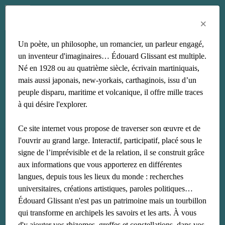
Menu
Fr
En
Es
×
Un poète, un philosophe, un romancier, un parleur engagé,
poésie
un inventeur d'imaginaires… Édouard Glissant est multiple.
Né en 1928 ou au quatrième siècle, écrivain martiniquais,
mais aussi japonais, new-yorkais, carthaginois, issu d’un
peuple disparu, maritime et volcanique, il offre mille traces
à qui désire l'explorer.
Ce site internet vous propose de traverser son œuvre et de
l'ouvrir au grand large. Interactif, participatif, placé sous le
signe de l’imprévisible et de la relation, il se construit grâce
aux informations que vous apporterez en différentes
langues, depuis tous les lieux du monde : recherches
universitaires, créations artistiques, paroles politiques…
Édouard Glissant n'est pas un patrimoine mais un tourbillon
qui transforme en archipels les savoirs et les arts. À vous
d'y ajouter vos rhizomes, greffes et constellations, dans vos