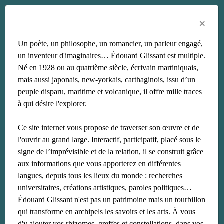
Menu
Fr
En
Es
×
Un poète, un philosophe, un romancier, un parleur engagé,
prix Edouard Glissant
un inventeur d'imaginaires… Édouard Glissant est multiple.
Né en 1928 ou au quatrième siècle, écrivain martiniquais,
mais aussi japonais, new-yorkais, carthaginois, issu d’un
peuple disparu, maritime et volcanique, il offre mille traces
à qui désire l'explorer.
Ce site internet vous propose de traverser son œuvre et de
l'ouvrir au grand large. Interactif, participatif, placé sous le
signe de l’imprévisible et de la relation, il se construit grâce
aux informations que vous apporterez en différentes
langues, depuis tous les lieux du monde : recherches
universitaires, créations artistiques, paroles politiques…
Édouard Glissant n'est pas un patrimoine mais un tourbillon
qui transforme en archipels les savoirs et les arts. À vous
d'y ajouter vos rhizomes, greffes et constellations, dans vos