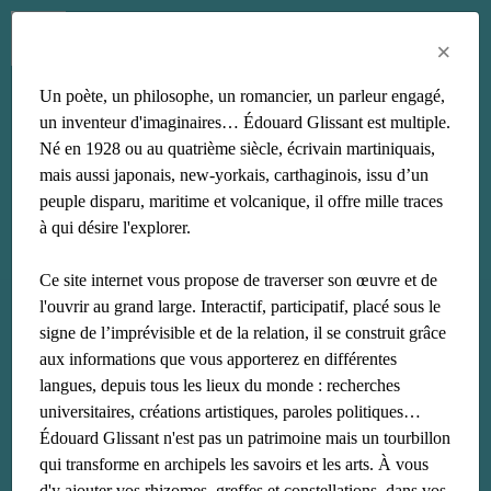
Menu
Fr
En
Es
×
Un poète, un philosophe, un romancier, un parleur engagé,
Souleymane Bachir
un inventeur d'imaginaires… Édouard Glissant est multiple.
Né en 1928 ou au quatrième siècle, écrivain martiniquais,
Diagne
mais aussi japonais, new-yorkais, carthaginois, issu d’un
peuple disparu, maritime et volcanique, il offre mille traces
à qui désire l'explorer.
Ce site internet vous propose de traverser son œuvre et de
l'ouvrir au grand large. Interactif, participatif, placé sous le
signe de l’imprévisible et de la relation, il se construit grâce
aux informations que vous apporterez en différentes
langues, depuis tous les lieux du monde : recherches
universitaires, créations artistiques, paroles politiques…
Édouard Glissant n'est pas un patrimoine mais un tourbillon
qui transforme en archipels les savoirs et les arts. À vous
d'y ajouter vos rhizomes, greffes et constellations, dans vos