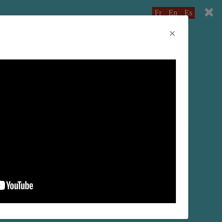
Fr
En
Es
×