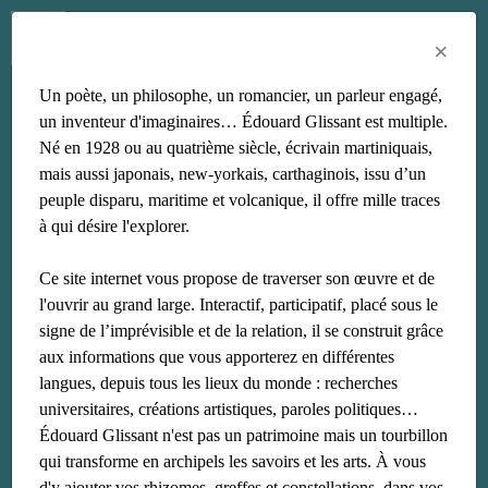
Menu
Fr
En
Es
×
Un poète, un philosophe, un romancier, un parleur engagé,
wilfredo lam
un inventeur d'imaginaires… Édouard Glissant est multiple.
Né en 1928 ou au quatrième siècle, écrivain martiniquais,
mais aussi japonais, new-yorkais, carthaginois, issu d’un
peuple disparu, maritime et volcanique, il offre mille traces
à qui désire l'explorer.
Ce site internet vous propose de traverser son œuvre et de
l'ouvrir au grand large. Interactif, participatif, placé sous le
signe de l’imprévisible et de la relation, il se construit grâce
aux informations que vous apporterez en différentes
langues, depuis tous les lieux du monde : recherches
universitaires, créations artistiques, paroles politiques…
Édouard Glissant n'est pas un patrimoine mais un tourbillon
qui transforme en archipels les savoirs et les arts. À vous
d'y ajouter vos rhizomes, greffes et constellations, dans vos