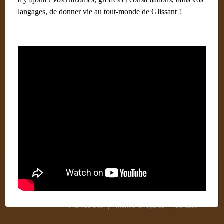
Souleymane Bachir Diagne
langages, de donner vie au tout-monde de Glissant !
Institut du Tout-Monde
Éditions
#Mots clés
#universitaire
Plan du site
Mentions légales
Contact