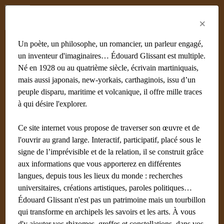
Menu
Fr
En
Es
×
Un poète, un philosophe, un romancier, un parleur engagé,
un inventeur d'imaginaires… Édouard Glissant est multiple.
Né en 1928 ou au quatrième siècle, écrivain martiniquais,
Beverley Ormerod
mais aussi japonais, new-yorkais, carthaginois, issu d’un
peuple disparu, maritime et volcanique, il offre mille traces
Écrit par
Noudelmann François (Paris) Administrateur
10
à qui désire l'explorer.
février 2018
Ce site internet vous propose de traverser son œuvre et de
En écriture
l'ouvrir au grand large. Interactif, participatif, placé sous le
signe de l’imprévisible et de la relation, il se construit grâce
aux informations que vous apporterez en différentes
langues, depuis tous les lieux du monde : recherches
Lieux en relation
universitaires, créations artistiques, paroles politiques…
Édouard Glissant n'est pas un patrimoine mais un tourbillon
Lieux au hasard
qui transforme en archipels les savoirs et les arts. À vous
d'y ajouter vos rhizomes, greffes et constellations, dans vos