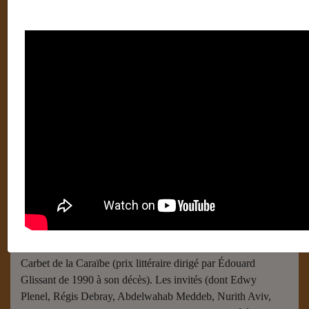
Collège Édouard Glissant
Écrit par
Robillard Guillaume (France)
30 janvier 2018
Anciennement collège de Place d’Armes, ce collège de la
ville du Lamentin en Martinique où Édouard Glissant a vécu
enfant, dans la rue Léonce Bayardin, a été renommé
« Édouard Glissant » en l’honneur du poète le 12 Avril 2003.
Le 10 Décembre 2009, une journée avait été organisée afin
que les élèves de ce collège rendent un vibrant hommage
[1]
à
e
l’auteur au cours de la semaine de la 20
édition du Prix
Carbet de la Caraïbe (prix littéraire dirigé par Édouard
Glissant de 1990 à son décès). Les invités (dont Edwy
Plenel, Régis Debray, Abdelwahab Meddeb, Nurith Aviv,