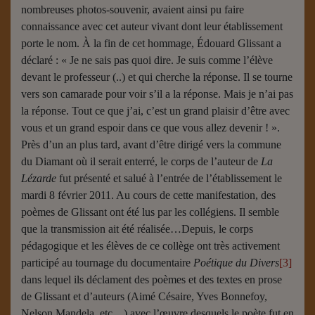
nombreuses photos-souvenir, avaient ainsi pu faire
connaissance avec cet auteur vivant dont leur établissement
porte le nom. À la fin de cet hommage, Édouard Glissant a
déclaré : « Je ne sais pas quoi dire. Je suis comme l’élève
devant le professeur (..) et qui cherche la réponse. Il se tourne
vers son camarade pour voir s’il a la réponse. Mais je n’ai pas
la réponse. Tout ce que j’ai, c’est un grand plaisir d’être avec
vous et un grand espoir dans ce que vous allez devenir ! ».
Près d’un an plus tard, avant d’être dirigé vers la commune
du Diamant où il serait enterré, le corps de l’auteur de
La
Lézarde
fut présenté et salué à l’entrée de l’établissement le
mardi 8 février 2011. Au cours de cette manifestation, des
poèmes de Glissant ont été lus par les collégiens. Il semble
que la transmission ait été réalisée…Depuis, le corps
pédagogique et les élèves de ce collège ont très activement
participé au tournage du documentaire
Poétique du Divers
[3]
dans lequel ils déclament des poèmes et des textes en prose
de Glissant et d’auteurs (Aimé Césaire, Yves Bonnefoy,
Nelson Mandela, etc…) avec l’œuvre desquels le poète fut en