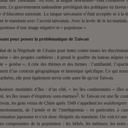
ité des Taïwanais : en effet, la langue taïwanaise
était considérée 
darin. Le gouvernement nationaliste privilégiait des politiques en faveu
 d’éducation nationale. La langue taïwanaise n’était acceptée ni à la tél
 le mandarin avec l’accent taïwanais. Avec la levée de la loi martiale, 
 porteuse d’une image négative et « populeuse ».
ssant pour penser la problématique de Taïwan
bat de la Négritude de Césaire pour lutter contre toutes les discriminat
enèse » des peuples caribéens : il prend le gouffre du bateau négrier
e « genèse », il crée des thèmes et des formes : l’antillanité, l’opacit
nent d’un contexte géographique et historique spécifique. Ce qui nous i
 caribéen, elle peut également
s
ervir cette autre île qu’est Taïwan.
usieurs modalités d’îles : d’un côté, « les îles continentales » (îles a
3
ôté, les îles issues d’éruptions sous-marines
. Si Taïwan est une île conti
aïwan, les gens venus de Chine après 1949 s’appellent les
waishengren
ctionnariat, de l’armée et de l’intelligentsia – en particulier, à cau
lonisation japonaise et s’est donc éloignée du mandarin. On voit ici un
es composantes de la population : les békés, les métisses, les noirs a