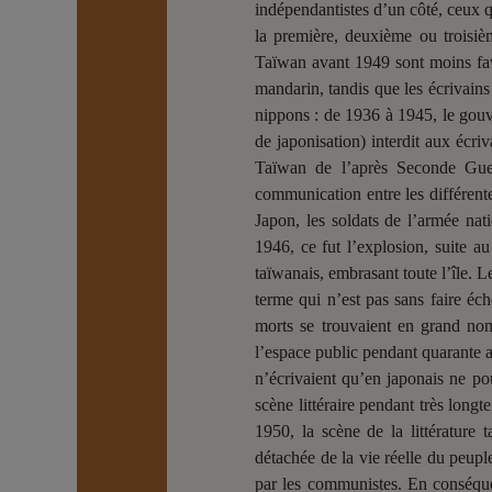
indépendantistes d’un côté, ceux q
la première, deuxième ou troisièm
Taïwan avant 1949 sont moins favo
mandarin, tandis que les écrivains 
nippons : de 1936 à 1945, le gou
de japonisation) interdit aux écriv
Taïwan de l’après Seconde Guer
communication entre les différente
Japon, les soldats de l’armée nat
1946, ce fut l’explosion, suite au 
taïwanais, embrasant toute l’île. 
terme qui n’est pas sans faire éch
morts se trouvaient en grand nom
l’espace public pendant quarante an
n’écrivaient qu’en japonais ne pou
scène littéraire pendant très long
1950, la scène de la littérature t
détachée de la vie réelle du peup
par les communistes. En conséquen