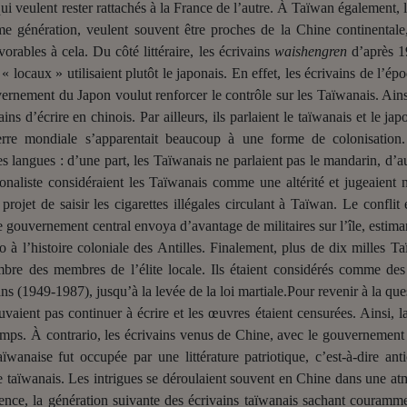
ui veulent rester rattachés à la France de l’autre. À Taïwan également,
e génération, veulent souvent être proches de la Chine continentale, 
rables à cela. Du côté littéraire, les écrivains
waishengren
d’après 19
« locaux » utilisaient plutôt le japonais. En effet, les écrivains de l’ép
vernement du Japon voulut renforcer le contrôle sur les Taïwanais. 
ains d’écrire en chinois. Par ailleurs, ils parlaient le taïwanais et le 
re mondiale s’apparentait beaucoup à une forme de colonisation.
s langues : d’une part, les Taïwanais ne parlaient pas le mandarin, d’au
ionaliste considéraient les Taïwanais comme une altérité et jugeaient n
projet de saisir les cigarettes illégales circulant à Taïwan. Le conflit 
Le gouvernement central envoya d’avantage de militaires sur l’île, estim
o à l’histoire coloniale des Antilles. Finalement, plus de dix milles Ta
bre des membres de l’élite locale. Ils étaient considérés comme des
s (1949-1987), jusqu’à la levée de la loi martiale.Pour revenir à la quest
vaient pas continuer à écrire et les œuvres étaient censurées. Ainsi, l
temps. À contrario, les écrivains venus de Chine, avec le gouvernement n
aïwanaise fut occupée par une littérature patriotique, c’est-à-dire anti
le taïwanais. Les intrigues se déroulaient souvent en Chine dans une a
ce, la génération suivante des écrivains taïwanais sachant couramment