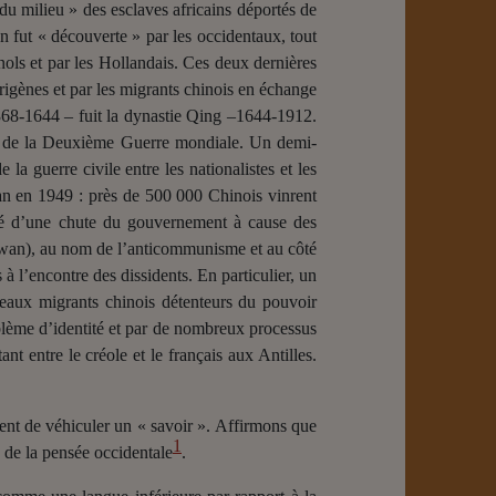
 milieu » des esclaves africains déportés de
an fut « découverte » par les occidentaux, tout
nols et par les Hollandais. Ces deux dernières
origènes et par les migrants chinois en échange
368-1644 – fuit la dynastie Qing –1644-1912.
fin de la Deuxième Guerre mondiale. Un demi-
 la guerre civile entre les nationalistes et les
an en 1949 : près de 500 000 Chinois vinrent
ilité d’une chute du gouvernement à cause des
aïwan), au nom de l’anticommunisme et au côté
 à l’encontre des dissidents. En particulier, un
uveaux migrants chinois détenteurs du pouvoir
oblème d’identité et par de nombreux processus
t entre le créole et le français aux Antilles.
quent de véhiculer un « savoir ». Affirmons que
1
e de la pensée occidentale
.