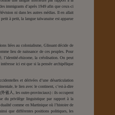
comme une langue inférieure par rapport à la
r des immigrants d’après 1949 afin que ceux-ci
évision ni dans les autres médias. Il en allait
petit à petit, la langue taïwanaise est apparue
ions liées au colonialisme, Glissant décide de
 comme lieu de naissance de ces peuples. Pour
é, l’identité-rhizome, la créolisation. On peut
ntéresse ici est que si la pensée archipélique
ccidentelles et dérivées d’une désarticulation
nentale, le lien avec le continent, c’est-à-dire
(
外省人
, les outre-provinciaux)
: ils occupent
se du privilège linguistique par rapport à la
e dualité comme en Martinique où l’histoire de
insi que différentes positions politiques, les