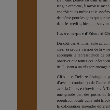
La même pensée est dans la mental
langue officielle, à savoir le man
contrôlent les médias et le système
de même pour les gens qui parlaient
dans les médias, bien que souvent
Les « concepts » d’Édouard Gli
Du côté des Antilles, suite au com
créer sa propre version de la « g
accomplir la représentation de cett
observer que toutes ces idées vien
de Glissant a un très fort ancrage
Glissant et Deleuze distinguent pl
d’avec le continent) ; de l’autre c
avec la Chine, est inévitable. À T
une grande part des postes du fon
population locale qui a subi la co
la colonisation engendre différent