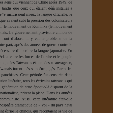
 les gens qui viennent de Chine après 1949, de
tandis que ceux qui étaient déjà installés à
49 maîtrisaient mieux la langue officielle, le
oque avaient subi la pression des colonisateurs
Ainsi, le mouvement de Kominka (le mouvement
japonais. Le gouvernement provisoire chinois de
 Tout d’abord, il y eut le problème de la
tre part, après des années de guerre contre le
écessaire d’interdire la langue japonaise. En
éclata entre les forces de l’ordre et le peuple
ant que les Taïwanais étaient des « sauvages »,
ïwanais furent tués sans être jugés. Parmi les
 gauchistes. Cette période fut censurée dans
ion littéraire, tous les écrivains taïwanais qui
a génération de cette époque-là disparut de la
ationaliste, prirent la place. Dans les années
communiste. Aussi, cette littérature était-elle
tmosphère dramatique de « vol » du pays natal
 écrire le chinois, qui racontaient la vie de