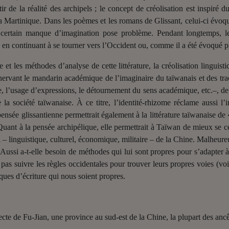
tir de la réalité des archipels ; le concept de créolisation est inspiré 
la Martinique. Dans les poèmes et les romans de Glissant, celui-ci évoq
rtain manque d’imagination pose problème. Pendant longtemps, les é
 en continuant à se tourner vers l’Occident ou, comme il a été évoqué pl
e et les méthodes d’analyse de cette littérature, la créolisation linguisti
nnervant le mandarin académique de l’imaginaire du taïwanais et des tra
ure, l’usage d’expressions, le détournement du sens académique, etc.–, d
 la société taïwanaise. À ce titre, l’identité-rhizome réclame aussi l’i
pensée glissantienne permettrait également à la littérature taïwanaise de 
Quant à la pensée archipélique, elle permettrait à Taïwan de mieux se c
l – linguistique, culturel, économique, militaire – de la Chine. Malheure
Aussi a-t-elle besoin de méthodes qui lui sont propres pour s’adapter à
e pas suivre les règles occidentales pour trouver leurs propres voies (vo
iques d’écriture qui nous soient propres.
cte de Fu-Jian, une province au sud-est de la Chine, la plupart des anc