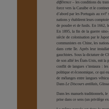
différence
– les conditions du tra
force vers la Caraïbe et le contin
e
d’abord par les Portugais au xvi
s
nations y établirent leurs comptoi
de poudre et de fusils. En 1662,
En 1895, la fin de la guerre sin
siècle de colonisation par le Japon
communistes en Chine, les nation
dans cette île. Après leur instal
gauchistes. Sous la dictature de 
de son allié les États-Unis, mit la 
conflit de langues s’instaura : l
politique et économique, ce qui eu
de mélanges entre langues véhicula
Dans
Le Discours antillais
, Glissa
Dans les manuels traditionnels, le
prise dans ce sens (un privilège e