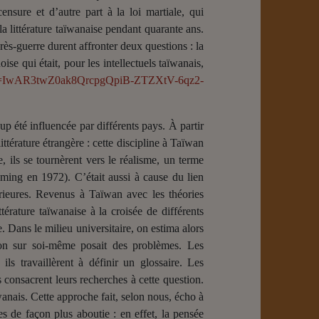
nsure et d’autre part à la loi martiale, qui
la littérature taïwanaise pendant quarante ans.
près-guerre durent affronter deux questions : la
se qui était, pour les intellectuels taïwanais,
?fbclid=IwAR3twZ0ak8QrcpgQpiB-ZTZXtV-6qz2-
p été influencée par différents pays. À partir
ttérature étrangère : cette discipline à Taïwan
, i
l
s se tournèrent vers le réalisme, un terme
ming en 1972)
.
C’était aussi à cause du lien
rieures. Revenus à Taïwan avec les théories
térature taïwanaise à la croisée de différents
. Dans le milieu universitaire, on estima alors
xion sur soi-même posait des problèmes. Les
ls travaillèrent à définir un glossaire. Les
s consacrent leurs recherches à cette question.
wanais. Cette approche fait, selon nous, écho à
s de façon plus aboutie : en effet, la pensée