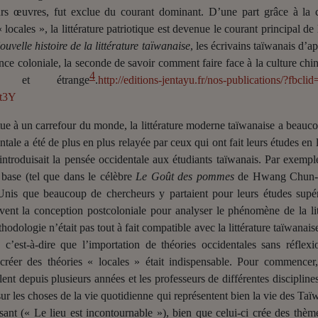
rs œuvres, fut exclue du courant dominant. D’une part grâce à la ce
locales », la littérature patriotique est devenue le courant principal de 
ouvelle histoire de la littérature taïwanaise
, les écrivains taïwanais d’a
nce coloniale, la seconde de savoir comment faire face à la culture chinoi
4
e et étrange
.
http://editions-jentayu.fr/nos-publications/
t3Y
e à un carrefour du monde, la littérature moderne taïwanaise a beaucou
ale a été de plus en plus relayée par ceux qui ont fait leurs études en li
ntroduisait la pensée occidentale aux étudiants taïwanais. Par exemple
 base (tel que dans le célèbre
Le Goût des pommes
de Hwang Chun-
Unis que beaucoup de chercheurs y partaient pour leurs études supé
uvent la conception postcoloniale pour analyser le phénomène de la lit
odologie n’était pas tout à fait compatible avec la littérature taïwanaise
 c’est-à-dire que l’importation de théories occidentales sans réfle
réer des théories « locales » était indispensable. Pour commencer, i
ent depuis plusieurs années et les professeurs de différentes discipline
ur les choses de la vie quotidienne qui représentent bien la vie des Taï
ant (« Le lieu est incontournable »), bien que celui-ci crée des thème