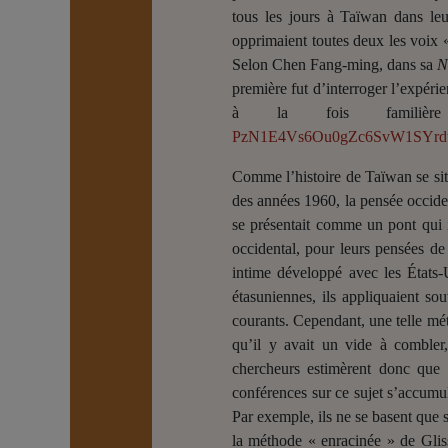
tous les jours à Taïwan dans leu
opprimaient toutes deux les voix « 
Selon Chen Fang-ming, dans sa
N
première fut d’interroger l’expérie
à la fois familièr
PzN1E4Vs6Ou0gZc6SvW1SYrd
Comme l’histoire de Taïwan se situ
des années 1960, la pensée occident
se présentait comme un pont qui i
occidental, pour leurs pensées de
intime développé avec les États-
étasunienne
s
, ils appliquaient so
courants. Cependant, une telle méth
qu’il y avait un vide à combler,
chercheurs estimèrent donc que c
conférences sur ce sujet s’accumul
Par exemple, ils ne se basent que s
la méthode « enracinée » de Gliss