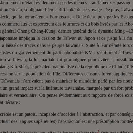
nsbordement n’étant évidemment pas les mêmes – au fameux « passage du
ent américain, soulignant bien la difficulté de ce voyage. De plus, Taïw
iècle, qui la nommèrent « Formosa », « Belle île », puis par les Espag
rs commerciaux et exportèrent des fourrures et du bois livrés par les Ab
 le général Cheng Cheng-Kung, dernier général de la dynastie Ming –1
o-japonaise impliqua la cession de Taïwan au Japon et ce jusqu’à la 
 a laissé des traces dans le peuple taïwanais. Suite à leur défaite lors de
alistes du gouvernement du parti nationaliste KMT s’enfuirent à Taïw
lation à Taïwan, la loi martiale fut promulguée pour éviter la possib
Chiang Kaï-Shek, le président nationaliste de la république de Chine (T
pression sur la population de l’île. Différentes censures furent appliquées
es Taïwanais n’arrivaient pas à maîtriser le mandarin parlé par les no
t un grand impact sur la littérature taïwanaise, marquée par un fort pr
ire et vernaculaire. On pense évidemment aux rapports de force existan
nt déclare :
 créole est un patois, incapable d’accéder à l’abstraction, et par consé
xclusif des langues supérieures) l’abstraction est une présomption fondé
2