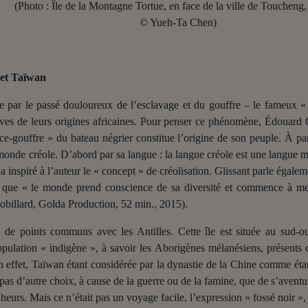
(Photo : Île de la Montagne Tortue, en face de la ville de Toucheng
© Yueh-Ta Chen)
 et Taïwan
ée par le passé douloureux de l’esclavage et du gouffre – le fameux «
aves de leurs origines africaines. Pour penser ce phénomène, Édouard G
ice-gouffre » du bateau négrier constitue l’origine de son peuple. À par
monde créole. D’abord par sa langue : la langue créole est une langue 
i a inspiré à l’auteur le « concept » de créolisation. Glissant parle égale
re que « le monde prend conscience de sa diversité et commence à mett
obillard, Golda Production, 52 min., 2015).
de points communs avec les Antilles. Cette île est située au sud-o
ulation « indigène », à savoir les Aborigènes mélanésiens, présents d
n effet, Taïwan étant considérée par la dynastie de la Chine comme étant
as d’autre choix, à cause de la guerre ou de la famine, que de s’aventurer
eurs. Mais ce n’était pas un voyage facile, l’expression « fossé noir »