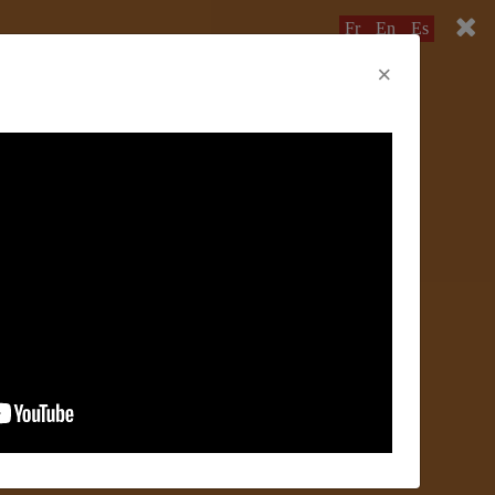
Fr
En
Es
×