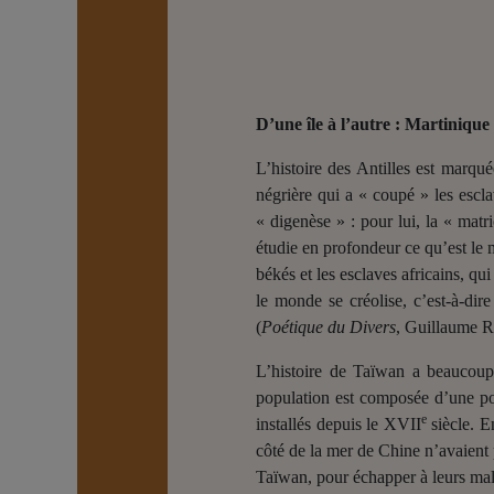
D’une île à l’autre : Martinique
L’histoire des Antilles est marqu
négrière qui a « coupé » les escl
« digenèse » : pour lui, la « matr
étudie en profondeur ce qu’est le 
békés et les esclaves africains, qu
le monde se créolise, c’est-à-di
(
Poétique du Divers
, Guillaume R
L’histoire de Taïwan a beaucoup 
population est composée d’une pop
e
installés depuis le XVII
siècle. E
côté de la mer de Chine n’avaient p
Taïwan, pour échapper à leurs malh