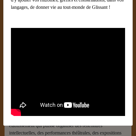
langages, de donner vie au tout-monde de Glissant !
Institut du Tout-Monde
Écrit par
Noudelmann François (Paris) Administrateur
29
janvier 2018
Institut du Tout-Monde
Diffuser une culture de savoir et de création a été un désir
permanent d’Édouard Glissant. L’Institut Martiniquais
d’Études fut un grand moment pédagogique dans son œuvre
et, au début des années 2000, il songea à recréer un
établissement qui puisse organiser des rencontres
intellectuelles, des performances théâtrales, des expositions