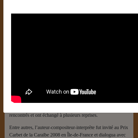
Linton Kwesi Johnson
Écrit par
Robillard Guillaume (France)
29 janvier 2018
Linton Kwesi Johnson
Linton Kwesi Johnson est le père de la Dub Poetry
jamaïcaine. En 2002, il devint le deuxième poète vivant et le
premier poète noir à être publié dans la collection moderne
des éditions Penguin. Linton Kwesi Johnson et Édouard
Glissant, l’auteur de
Poétique de la Relation
[1]
, se sont
rencontrés et ont échangé à plusieurs reprises.
Entre autres, l’auteur-compositeur-interprète fut invité au Prix
Carbet de la Caraïbe 2008 en Île-de-France et dialogua avec