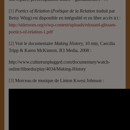
[1]
Poetics of Relation
(
Poétique de la Relation
traduit par
Betsy Wing) est disponible en intégralité et en libre accès ici :
http://sideroom.org/o/wp-content/uploads/edouard-glissant-
poetics-of-relation-1.pdf
[2]
Voir le documentaire
Making History,
10 min
,
Caecilia
Tripp & Karen McKinnon, B3 Media, 2008
:
http://www.cultureunplugged.com/documentary/watch-
online/filmedia/play/4034/Making-History
[3]
Morceau de musique de Linton Kwesi Johnson :