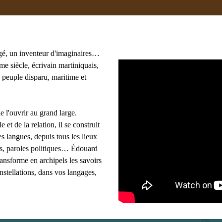
gé, un inventeur d'imaginaires…
e siècle, écrivain martiniquais,
 peuple disparu, maritime et
oma
#adami
#afrique
#agnès B
#algérie
 Lasowski
#amériques
#amis
#anthropologie
e l'ouvrir au grand large.
les mots clés
e et de la relation, il se construit
s langues, depuis tous les lieux
ues, paroles politiques… Édouard
ransforme en archipels les savoirs
onstellations, dans vos langages,
ouvé pour : Linton Kwesy