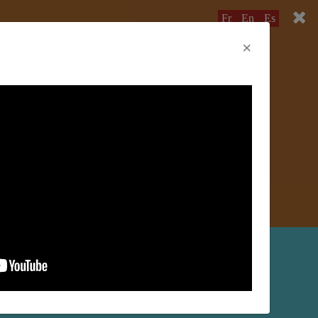
Fr
En
Es
×