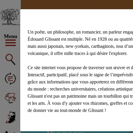
Un poète, un philosophe, un romancier, un parleur enga
Menu
Édouard Glissant est multiple. Né en 1928 ou au quatrièm
mais aussi japonais, new-yorkais, carthaginois, issu d’un
volcanique, il offre mille traces à qui désire l'explorer.
#achiery
#ac
#Aliocha Wald
Ce site internet vous propose de traverser son œuvre et d
Afficher tous 
Interactif, participatif, placé sous le signe de l’imprévisibl
grâce aux informations que vous apporterez en différente
du monde : recherches universitaires, créations artistiq
Glissant n'est pas un patrimoine mais un tourbillon qui t
et les arts. À vous d'y ajouter vos rhizomes, greffes et c
de donner vie au tout-monde de Glissant !
Aucun résultat tr