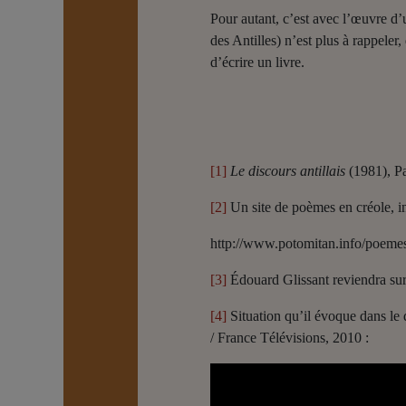
Pour autant, c’est avec l’œuvre d’
des Antilles) n’est plus à rappeler
d’écrire un livre.
[1]
Le discours antillais
(1981), Pa
[2]
Un site de poèmes en créole, i
http://www.potomitan.info/poeme
[3]
Édouard Glissant reviendra su
[4]
Situation qu’il évoque dans l
/ France Télévisions, 2010 :