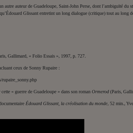
un autre auteur de Guadeloupe, Saint-John Perse, dont l’ambiguïté du st
, qu’Édouard Glissant entretint un long dialogue (critique) tout au long d
ris, Gallimard, « Folio Essais », 1997, p. 727.
ncluant ceux de Sonny Rupaire :
s/rupaire_sonny.php
r cette « guerre de Guadeloupe » dans son roman
Ormerod
(Paris, Gall
e documentaire
Édouard Glissant, la créolisation du monde
, 52 min., Yv