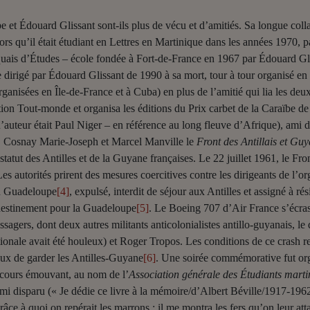
pe et Édouard Glissant sont-ils plus de vécu et d’amitiés. Sa longue coll
s qu’il était étudiant en Lettres en Martinique dans les années 1970, par
iquais d’Études – école fondée à Fort-de-France en 1967 par Édouard G
ire dirigé par Édouard Glissant de 1990 à sa mort, tour à tour organisé
rganisées en Île-de-France et à Cuba) en plus de l’amitié qui lia les d
ion Tout-monde et organisa les éditions du Prix carbet de la Caraïbe de
’auteur était Paul Niger – en référence au long fleuve d’Afrique), ami d
e, Cosnay Marie-Joseph et Marcel Manville le
Front des Antillais et Gu
tatut des Antilles et de la Guyane françaises. Le 22 juillet 1961, le Fro
 Les autorités prirent des mesures coercitives contre les dirigeants de l’
en Guadeloupe
[4]
, expulsé, interdit de séjour aux Antilles et assigné à 
destinement pour la Guadeloupe
[5]
. Le Boeing 707 d’Air France s’écr
sagers, dont deux autres militants anticolonialistes antillo-guyanais, l
onale avait été houleux) et Roger Tropos. Les conditions de ce crash re
reux de garder les Antilles-Guyane
[6]
. Une soirée commémorative fut orga
iscours émouvant, au nom de l’
Association générale des Étudiants marti
mi disparu (« Je dédie ce livre à la mémoire/d’Albert Béville/1917-196
âce à quoi on repérait les marrons ; il me montra les fers qu’on leur atta