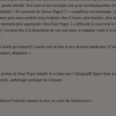
est à jamais interdit. Son nom et son exemple sont pour moi/inséparables 
intitulé « En souvenir du fleuve Niger
[7]
» complètera cet hommage. Glis
térature peut nous sembler trop évidente chez Césaire, plus humble, plus 
n moment) plus appropriée chez Paul Niger. La difficulté à concevoir le l
» C’est peut-être à la disparition de son ami dans ce tragique crash d’av
:
oleil qui tonne/Et l’année soit un lieu et lieu devient maldiction !/Cel
intes, déparlant ».
ng poème de Paul Niger intitulé
Je n’aime pas l’Afrique
[8]
figure dans
La
Monde
, anthologie poétique de Glissant :
adence/J’entends chanter la sève au cœur du flamboyant ».