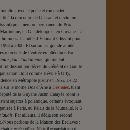
aboration avec le poète et romancier
tit à la rencontre de Glissant et devint un
lissant) puis membre permanent du Prix
 en Martinique, en Guadeloupe et en Guyane – à
eux hommes. L’amitié d’Édouard Glissant pour
 1994 à 2006. Et surtout sa grande amitié
es moments de l’entrée en littérature. En
yanais pour l’autonomie
, qui militait
nt fut dissout par décret du Général de Gaulle
organisation : tout comme Béville à Orly,
résidence en Métropole jusqu’en 1965. Le 22
asa sur le morne Dos d’Âne à
Deshaies
, tuant
e député de la Guyane Justin Catayée (dont le
stent sujettes à polémique, certains évoquant
nisée à Paris, au Palais de la Mutualité, le 6
niquais
. Par ailleurs, il dédia son second
2./Nous parlions de la Maison des Esclaves ;
chait aux chevilles. Mais il regardait aussi