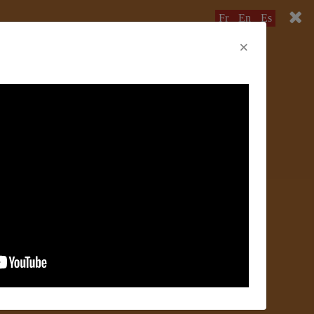
Fr
En
Es
×