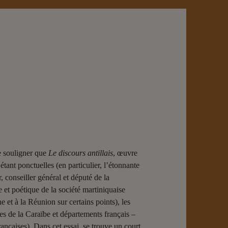
de souligner que
Le discours antillais
, œuvre
tant ponctuelles (en particulier, l’étonnante
 conseiller général et député de la
e et poétique de la société martiniquaise
et à la Réunion sur certains points), les
îles de la Caraïbe et départements français –
rançaises). Dans cet essai, se trouve un court