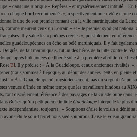
pe » dans une rubrique « Repères » et mystérieusement intitulé « En f
, « en chaque bord recommencés », respectivement une rivière et une
onna le titre de son premier roman) et à la ville martiniquaise du Lament
i, comme meurent ceux du Lorrain » et « le premier syndicat national des
françaises. Il y salue les « poèmes créoles », possiblement en référenc
nnelles guadeloupéennes en écho au bèlè martiniquais. Il y fait égalemen
elgrès, de fait martiniquais, fut un des héros de la lutte contre le réta
pe, après huit années de liberté suite à la première abolition de l’escl
-Rose
[3]
. Il y précise : « À la Guadeloupe, et aux anciennes rivalités. »
mener (nous sommes à l’époque, au début des années 1980, en pleine ef
insi : « À la Guadeloupe où, mystérieusement, pas un serpent n’a pu su
tes venues d’Inde en même temps que les travailleurs hindous au XIXe s
ts, font discrètement référence à des paysages de la Guadeloupe dans l
 dans
Boises
qu’un petit poème intitulé
Guadeloupe
interpelle le plus di
exte indépendantiste, toujours) : « Soupirons d’aise le voisin a dénié s
en avons élu le sourd ferret nous sied soupirons d’aise le voisin grandira