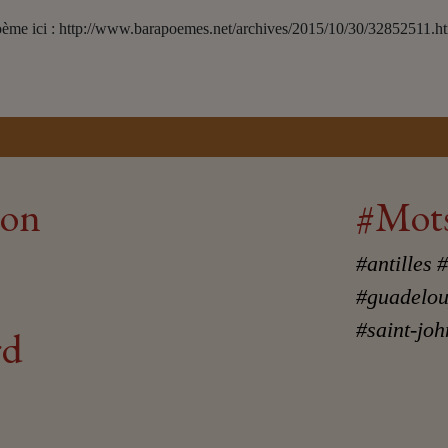
poème ici : http://www.barapoemes.net/archives/2015/10/30/32852511.h
ion
#Mots
#antilles
#
#guadelo
#saint-joh
rd