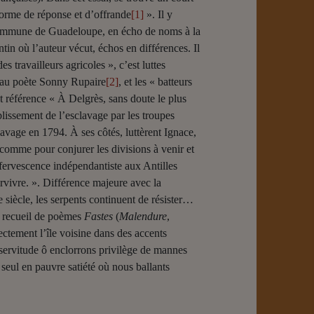
orme de réponse et d’offrande
[1]
». Il y
 commune de Guadeloupe, en écho de noms à la
in où l’auteur vécut, échos en différences. Il
 travailleurs agricoles », c’est luttes
e au poète Sonny Rupaire
[2]
, et les « batteurs
t référence « À Delgrès, sans doute le plus
blissement de l’esclavage par les troupes
avage en 1794. À ses côtés, luttèrent Ignace,
, comme pour conjurer les divisions à venir et
fervescence indépendantiste aux Antilles
rvivre. ». Différence majeure avec la
iècle, les serpents continuent de résister…
e recueil de poèmes
Fastes
(
Malendure
,
rectement l’île voisine dans des accents
a servitude ô enclorrons privilège de mannes
 seul en pauvre satiété où nous ballants