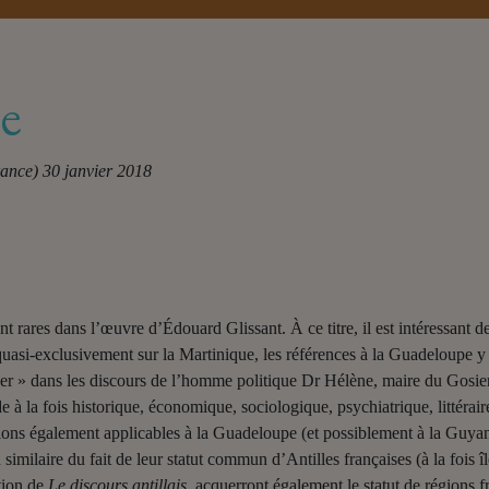
e
rance)
30 janvier 2018
t rares dans l’œuvre d’Édouard Glissant. À ce titre, il est intéressant 
uasi-exclusivement sur la Martinique, les références à la Guadeloupe y é
er » dans les discours de l’homme politique Dr Hélène, maire du Gosier,
à la fois historique, économique, sociologique, psychiatrique, littérair
ions également applicables à la Guadeloupe (et possiblement à la Guyane 
 similaire du fait de leur statut commun d’Antilles françaises (à la fois 
tion de
Le discours antillais
, acquerront également le statut de régions f