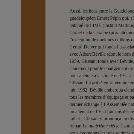
Aussi, les liens entre la Guadelou
guadeloupéen Ernest Pépin qui, alor
habitué de l’IME (Institut Martin
Carbet de la Caraïbe (prix littéra
l’exception de quelques éditions o
Gérard Delver qui fonda l’associat
avec Albert Béville (dont le nom d
1959, Glissant fonda avec Bévill
clairement pour le changement de s
pour atteinte à la sûreté de l’État.
Glissant fut arrêté en septembre 
juin 1962, Béville embarqua clan
tous les membres d’équipage et pas
dernier échange à l’Assemblée nati
un attentat de l’État français dési
juillet ; Glissant y prononça un d
roman
Le quatrième siècle
à son a
nous évoquions les bois sculptés gr