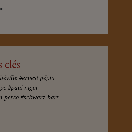
tml
 clés
béville
#ernest pépin
upe
#paul niger
n-perse
#schwarz-bart