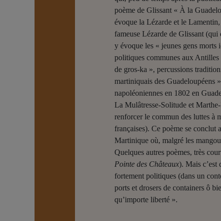
poème de Glissant « À la Guadelou
évoque la Lézarde et le Lamentin
fameuse Lézarde de Glissant (qui d
y évoque les « jeunes gens morts ic
politiques communes aux Antilles 
de gros-ka », percussions traditio
martiniquais des Guadeloupéens ». D
napoléoniennes en 1802 en Guadelou
La Mulâtresse-Solitude et Marthe
renforcer le commun des luttes à 
françaises). Ce poème se conclut a
Martinique où, malgré les mangous
Quelques autres poèmes, très cour
Pointe des Châteaux
). Mais c’est
fortement politiques (dans un cont
ports et drosers de containers ô bi
qu’importe liberté ».