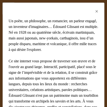
Menu
Fr
En
Es
×
Un poète, un philosophe, un romancier, un parleur engagé,
un inventeur d'imaginaires… Édouard Glissant est multiple.
Né en 1928 ou au quatrième siècle, écrivain martiniquais,
mais aussi japonais, new-yorkais, carthaginois, issu d’un
peuple disparu, maritime et volcanique, il offre mille traces
à qui désire l'explorer.
Ce site internet vous propose de traverser son œuvre et de
l'ouvrir au grand large. Interactif, participatif, placé sous le
signe de l’imprévisible et de la relation, il se construit grâce
aux informations que vous apporterez en différentes
langues, depuis tous les lieux du monde : recherches
universitaires, créations artistiques, paroles politiques…
Édouard Glissant n'est pas un patrimoine mais un tourbillon
qui transforme en archipels les savoirs et les arts. À vous
d'y ajouter vos rhizomes, greffes et constellations, dans vos