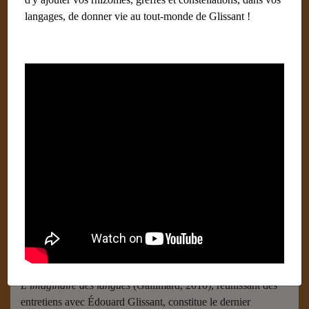
langages, de donner vie au tout-monde de Glissant !
Lise Gauvin
19 août 2018
Catégories :
Colloque
Essayiste, critique et nouvelliste,
Lise Gauvin
a publié
plusieurs ouvrages, parmi lesquels
D’un monde l’autre.
Tracées des littératures francophones
(Mémoire d’encrier,
2013),
Aventuriers et sédentaires. Parcours du roman
québécois
(Paris
,
Honoré
Champion,2012
;
Montréal, Typo,
2014) ainsi que des essais consacrés aux relations entre
langue et littérature :
La Fabrique de la langue. De François
Rabelais à Réjean Ducharme
(Seuil, « Points-essais », 2004
et 2011)
Parti pris littéraire
(PUM, 2013) et
Langagement.
L’écrivain et la langue au Québec
(Boréal, 2000).
En 2010,
L’imaginaire des langues
(Gallimard, 2010), réunissant des
entretiens avec Édouard Glissant, constitue le dernier