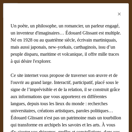
Menu
Fr
En
Es
×
Un poète, un philosophe, un romancier, un parleur engagé,
un inventeur d'imaginaires… Édouard Glissant est multiple.
Né en 1928 ou au quatrième siècle, écrivain martiniquais,
Acoma
mais aussi japonais, new-yorkais, carthaginois, issu d’un
peuple disparu, maritime et volcanique, il offre mille traces
Écrit par
Noudelmann François (Paris) Administrateur
28
à qui désire l'explorer.
janvier 2018
Ce site internet vous propose de traverser son œuvre et de
l'ouvrir au grand large. Interactif, participatif, placé sous le
signe de l’imprévisible et de la relation, il se construit grâce
aux informations que vous apporterez en différentes
langues, depuis tous les lieux du monde : recherches
universitaires, créations artistiques, paroles politiques…
Édouard Glissant n'est pas un patrimoine mais un tourbillon
qui transforme en archipels les savoirs et les arts. À vous
d'y ajouter vos rhizomes, greffes et constellations, dans vos