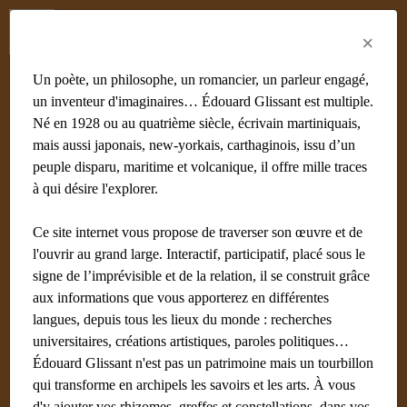
Menu
Fr
En
Es
×
Un poète, un philosophe, un romancier, un parleur engagé,
un inventeur d'imaginaires… Édouard Glissant est multiple.
Né en 1928 ou au quatrième siècle, écrivain martiniquais,
mais aussi japonais, new-yorkais, carthaginois, issu d’un
peuple disparu, maritime et volcanique, il offre mille traces
à qui désire l'explorer.
Ce site internet vous propose de traverser son œuvre et de
l'ouvrir au grand large. Interactif, participatif, placé sous le
signe de l’imprévisible et de la relation, il se construit grâce
aux informations que vous apporterez en différentes
langues, depuis tous les lieux du monde : recherches
universitaires, créations artistiques, paroles politiques…
Édouard Glissant n'est pas un patrimoine mais un tourbillon
qui transforme en archipels les savoirs et les arts. À vous
d'y ajouter vos rhizomes, greffes et constellations, dans vos