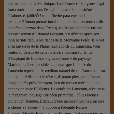
international de la Martinique. La Lézarde (« Sangsues ! qui
font courir un cri sous l’eau jaunie/Le crépi de sirène
éclabousse, jaillit/Ô ! trop d’herbe-para envahit la
mémoire/L’antan prenait fanal en tant de ramiers morts » dit
le poème
Lézarde
dans
Fastes
), rivière qui donne le titre du
premier roman d’Édouard Glissant, s’y déverse après son
long périple depuis les flancs de la Montagne Pelée (le Nord)
et sa traversée de la Plaine (aux abords du Lamentin, vous
roulez au-dessus de cette rivière), s’ouvrant sur la mer.
S’inspirant de la vision « glissantienne » du paysage-
Martinique, il est possible de penser que la cohée du
Lamentin représente le médium naturel de cet élancement sur
la mer, « l’Ailleurs et le rêve », d’autant plus que la Lézarde
longe de très près l’aéroport, lieu du moyen mécanique de
connexion avec l’Ailleurs. La cohée du Lamentin, c’est aussi
la mangrove, paysage caribéen primordial, où les racines
courent en étendue, à défaut d’être racines-rhizomes, racines
si chères à l’auteur (« J’oppose à l’identité Racine
Unique l’identité-Rhizome. Le rhizome, c’est une racine mais