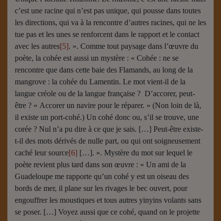
c’est une racine qui n’est pas unique, qui pousse dans toutes
les directions, qui va à la rencontre d’autres racines, qui ne les
tue pas et les unes se renforcent dans le rapport et le contact
avec les autres
[5]
. ». Comme tout paysage dans l’œuvre du
poète, la cohée est aussi un mystère : « Cohée : ne se
rencontre que dans cette baie des Flamands, au long de la
mangrove : la cohée du Lamentin. Le mot vient-il de la
langue créole ou de la langue française ? D’accorer, peut-
être ? « Accorer un navire pour le réparer. » (Non loin de là,
il existe un port-cohé.) Un cohé donc ou, s’il se trouve, une
corée ? Nul n’a pu dire à ce que je sais. […] Peut-être existe-
t-il des mots dérivés de nulle part, ou qui ont soigneusement
caché leur source
[6]
[…]. ». Mystère du mot sur lequel le
poète revient plus tard dans son œuvre : « Un ami de la
Guadeloupe me rapporte qu’un cohé y est un oiseau des
bords de mer, il plane sur les rivages le bec ouvert, pour
engouffrer les moustiques et tous autres yinyins volants sans
se poser. […] Voyez aussi que ce cohé, quand on le projette