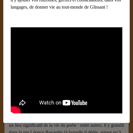
langages, de donner vie au tout-monde de Glissant !
La cohée du Lamentin
Écrit par
Robillard Guillaume (France)
30 janvier 2018
La cohée du Lamentin
La cohée du Lamentin/Poétique V
est le titre d’un des essais
d’Édouard Glissant dans lequel barattent nombres de pensées
et de formes de l’auteur (la pensée du tremblement, la pensée
archipélique, sa lutte contre l’Un, les digenèses, etc…) et
dans lequel il tisse un dialogue avec de nombreux artistes-
plasticiens (Matta, Cardenas, Camacho, Antonio Segui,
Sylvie Séma, etc…). La ville du Lamentin, en Martinique, est
un lieu significatif de la vie du poète : entre autres, il y grandit
dans la rue Léonce Bayardin (à laquelle il dédie, autant qu’à