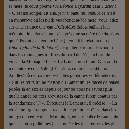
sa mère, le court poème
rue
Léonce-Bayardin
dans
Fastes
:
« C’est malsonger, dit-elle, je n’ai battu nul vent/Si ce n’est
en mangrove où les pieds vagabondent/Ma mère, vous jetiez
sur cette errance une eau d’effroi/Les dalots baillent leur
mémoire, loin dans la nuit »), après que sa mère décida, alors
que Glissant était encore bébé (il en fait la relation dans
Philosophie de la Relation
) de quitter le morne Bezaudin
dans les montagnes touffues du nord de l’île, au bord du
volcan la Montagne Pelée. Le Lamentin est pour Glissant la
rencontre avec la Ville (l’En-Ville, comme il se dit aux
Antilles) où de nombreuses luttes politiques se déroulèrent :
« Sur les murs d’une maison du Lamentin les traces de balles
posées là en étoiles depuis ce jour de nous ne savons plus
quelle année où trois grévistes de la canne furent abattus par
la gendarmerie
[1]
.». Évoquant le Lamentin, il précise : « La
vie de bourg enseigne aussi la lutte politique. C’est dans les
bourgs du centre de la Martinique, en particulier le Lamentin,
que les luttes politiques […] ont été les plus féroces, les plus