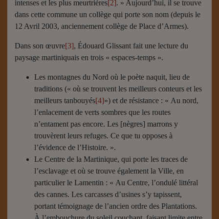
intenses et les plus meurtrières
[2]
. » Aujourd’hui, il se trouve
dans cette commune un collège qui porte son nom (depuis le
12 Avril 2003, anciennement collège de Place d’Armes).
Dans son œuvre
[3]
, Édouard Glissant fait une lecture du
paysage martiniquais en trois « espaces-temps ».
Les montagnes du Nord où le poète naquit, lieu de
traditions (« où se trouvent les meilleurs conteurs et les
meilleurs tanbouyés
[4]
») et de résistance : « Au nord,
l’enlacement de verts sombres que les routes
n’entament pas encore. Les [nègres] marrons y
trouvèrent leurs refuges. Ce que tu opposes à
l’évidence de l’Histoire. ».
Le Centre de la Martinique, qui porte les traces de
l’esclavage et où se trouve également la Ville, en
particulier le Lamentin : « Au Centre, l’ondulé littéral
des cannes. Les carcasses d’usines s’y tapissent,
portant témoignage de l’ancien ordre des Plantations.
À l’embouchure du soleil couchant, faisant limite entre