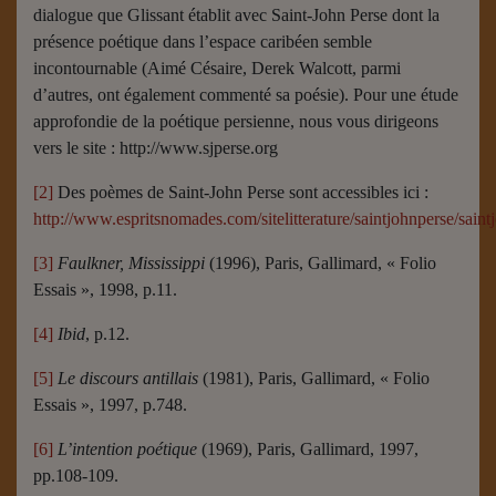
dialogue que Glissant établit avec Saint-John Perse dont la
présence poétique dans l’espace caribéen semble
incontournable (Aimé Césaire, Derek Walcott, parmi
d’autres, ont également commenté sa poésie). Pour une étude
approfondie de la poétique persienne, nous vous dirigeons
vers le site : http://www.sjperse.org
[2]
Des poèmes de Saint-John Perse sont accessibles ici :
http://www.espritsnomades.com/sitelitterature/saintjohnperse/saint
[3]
Faulkner, Mississippi
(1996), Paris, Gallimard, « Folio
Essais », 1998, p.11.
[4]
Ibid
, p.12.
[5]
Le discours antillais
(1981), Paris, Gallimard, « Folio
Essais », 1997, p.748.
[6]
L’intention poétique
(1969), Paris, Gallimard, 1997,
pp.108-109.