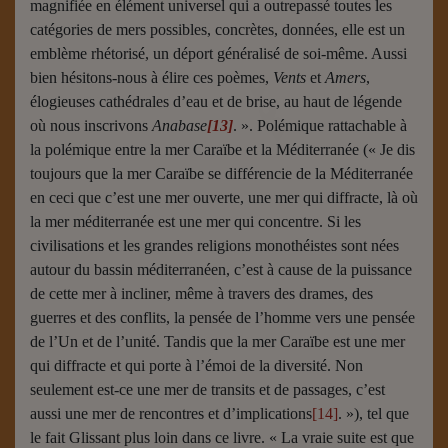
magnifiée en élément universel qui a outrepassé toutes les
catégories de mers possibles, concrètes, données, elle est un
emblème rhétorisé, un déport généralisé de soi-même. Aussi
bien hésitons-nous à élire ces poèmes,
Vents
et
Amers
,
élogieuses cathédrales d’eau et de brise, au haut de légende
où nous inscrivons
Anabase
[13]
. ». Polémique rattachable à
la polémique entre la mer Caraïbe et la Méditerranée (« Je dis
toujours que la mer Caraïbe se différencie de la Méditerranée
en ceci que c’est une mer ouverte, une mer qui diffracte, là où
la mer méditerranée est une mer qui concentre. Si les
civilisations et les grandes religions monothéistes sont nées
autour du bassin méditerranéen, c’est à cause de la puissance
de cette mer à incliner, même à travers des drames, des
guerres et des conflits, la pensée de l’homme vers une pensée
de l’Un et de l’unité. Tandis que la mer Caraïbe est une mer
qui diffracte et qui porte à l’émoi de la diversité. Non
seulement est-ce une mer de transits et de passages, c’est
aussi une mer de rencontres et d’implications
[14]
. »), tel que
le fait Glissant plus loin dans ce livre. « La vraie suite est que