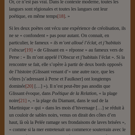
Or, ce n’est pas vrai. Dans le contexte moderne, toutes les
langues sont régionales et toutes les langues ont leur
poétique, en même temps
[18]
. »
Si les deux poètes ont vécu une expérience de créolisation, ils
ne se « confondent » pas pour autant. On connait, en
particulier, le fameux «
ils m’ont alloué l’éclat, et j’habitais
l’obscur
[19]
» de Glissant en « réponse » au fameux vers de
Perse : « Ils m’ont appelé l’Obscur et j’habitais l’éclat ». Si la
rencontre se fait, elle s’opère à partir de deux bords opposés
de l’histoire (Glissant venant d’« une autre race, que les
vôtres [s’adressant à Perse et Faulkner] ont longtemps
dominée
[20]
[…] »). Il n’est peut-être pas anodin que
Glissant évoque, dans
Poétique de la Relation
, « la plage
noire
[21]
», « la plage du Diamant, dans le sud de la
Martinique » qui « dans les mois d’hivernage […] se réduit à
un couloir de sables noirs, venus on dirait des côtes d’en
haut, là où la Pelée ramage ses frondaisons de laves brisées »,
« comme si la mer entretenait un commerce souterrain avec le