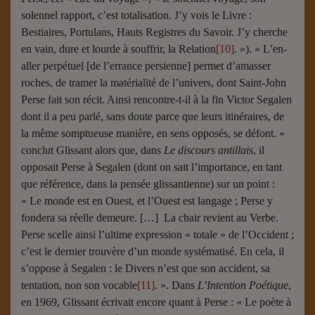
solennel rapport, c’est totalisation. J’y vois le Livre :
Bestiaires, Portulans, Hauts Registres du Savoir. J’y cherche
en vain, dure et lourde à souffrir, la Relation
[10]
. »). « L’en-
aller perpétuel [de l’errance persienne] permet d’amasser
roches, de tramer la matérialité de l’univers, dont Saint-John
Perse fait son récit. Ainsi rencontre-t-il à la fin Victor Segalen
dont il a peu parlé, sans doute parce que leurs itinéraires, de
la même somptueuse manière, en sens opposés, se défont. »
conclut Glissant alors que, dans
Le discours antillais
, il
opposait Perse à Segalen (dont on sait l’importance, en tant
que référence, dans la pensée glissantienne) sur un point :
« Le monde est en Ouest, et l’Ouest est langage ; Perse y
fondera sa réelle demeure. […] La chair revient au Verbe.
Perse scelle ainsi l’ultime expression « totale » de l’Occident ;
c’est le dernier trouvère d’un monde systématisé. En cela, il
s’oppose à Segalen : le Divers n’est que son accident, sa
tentation, non son vocable
[11]
. ». Dans
L’Intention Poétique
,
en 1969, Glissant écrivait encore quant à Perse : « Le poète à