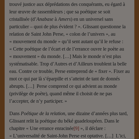
trouvé justice aux déprédations des conquérants, eu égard à
leur œuvre de rassembleurs ; que sa poétique se soit
cristallisée (d’
Anabase
à
Amers
) en un universel sans
particulier – quoi de plus évident ? ». Glissant questionne la
relation de Saint John Perse, « colon de l’univers », au
« mouvement du monde » qu’il sent autant qu’il le refuse :
« Cette poétique de l’écart et de l’errance ouvre le poète au
« mouvement » du monde. […] Mais le monde n’est plus
systématisable. Trop d’Autres et d’Ailleurs troublent la belle
eau. Contre ce trouble, Perse entreprend de « fixer ». Fixer au
mot ce qui par là s’éparpille et s’atteint de tant de donnés
abrupts. […] Perse comprend ce qui advient au monde
(privilège de poète), quand même il choisit de ne pas
l’accepter, de n’y participer. »
Dans
Poétique de la relation
, une dizaine d’années plus tard,
Glissant relit la poétique du béké guadeloupéen. Dans le
chapitre « Une errance enracinée
[9]
», il déclare :
« L’universalité de Saint-John Perse est optative. […] L’ici,