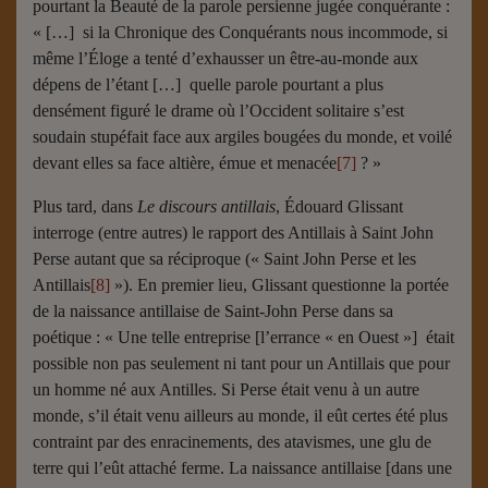
pourtant la Beauté de la parole persienne jugée conquérante :
« […] si la Chronique des Conquérants nous incommode, si
même l’Éloge a tenté d’exhausser un être-au-monde aux
dépens de l’étant […] quelle parole pourtant a plus
densément figuré le drame où l’Occident solitaire s’est
soudain stupéfait face aux argiles bougées du monde, et voilé
devant elles sa face altière, émue et menacée
[7]
? »
Plus tard, dans
Le discours antillais
, Édouard Glissant
interroge (entre autres) le rapport des Antillais à Saint John
Perse autant que sa réciproque (« Saint John Perse et les
Antillais
[8]
»). En premier lieu, Glissant questionne la portée
de la naissance antillaise de Saint-John Perse dans sa
poétique : « Une telle entreprise [l’errance « en Ouest »] était
possible non pas seulement ni tant pour un Antillais que pour
un homme né aux Antilles. Si Perse était venu à un autre
monde, s’il était venu ailleurs au monde, il eût certes été plus
contraint par des enracinements, des atavismes, une glu de
terre qui l’eût attaché ferme. La naissance antillaise [dans une