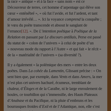
la race « antique » et à la face « sans nom » est ce
Découvreur de terres, cet homme d’arpentage qui élève son
cœur « enténébré », « où fut l’avide, et fut l’ardent, et tant
d’amour irrévélé… ». Ici la voyance
comprend
la conquête ;
le vœu du poète transcende et absout le sanglant de
l’errance
[12]
. ». De
L’intention poétique
à
Poétique de la
Relation
en passant par
Le discours antillais
, Perse est passé
du statut de « colon de l’univers » à celui de poète d’un
« nouveau mode du rapport à l’Autre » et qui fait « le récit »
de la « matérialité de l’univers » (sa diversité ?).
Il y a également « la polémique des mers » entre les deux
poètes. Dans
La cohée du Lamentin
, Glissant précise : « On
sent bien que, par exemple, dans
Vents
et dans
Amers
, la mer
n’est plus cet univers hachuré, écumeux, tremblant de
chaleur, d’
Éloges
et de la Caraïbe, ni le large enroulement de
houles, ce tourbillon qui s’immensifie, des Hauts Plateaux
d’
Anabase
et du Pacifique, ni la pluie d’embruns et les
bourrasques froides d’
Exil
et de l’Atlantique, non, elle s’est