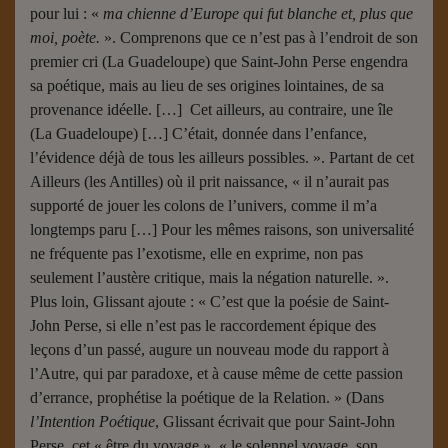
pour lui : «
ma chienne d’Europe qui fut blanche et, plus que
moi, poète.
». Comprenons que ce n’est pas à l’endroit de son
premier cri (La Guadeloupe) que Saint-John Perse engendra
sa poétique, mais au lieu de ses origines lointaines, de sa
provenance idéelle. […] Cet ailleurs, au contraire, une île
(La Guadeloupe) […] C’était, donnée dans l’enfance,
l’évidence déjà de tous les ailleurs possibles. ». Partant de cet
Ailleurs (les Antilles) où il prit naissance, « il n’aurait pas
supporté de jouer les colons de l’univers, comme il m’a
longtemps paru […] Pour les mêmes raisons, son universalité
ne fréquente pas l’exotisme, elle en exprime, non pas
seulement l’austère critique, mais la négation naturelle. ».
Plus loin, Glissant ajoute : « C’est que la poésie de Saint-
John Perse, si elle n’est pas le raccordement épique des
leçons d’un passé, augure un nouveau mode du rapport à
l’Autre, qui par paradoxe, et à cause même de cette passion
d’errance, prophétise la poétique de la Relation. » (Dans
l’Intention Poétique
, Glissant écrivait que pour Saint-John
Perse, cet « être du voyage », « le solennel voyage, son