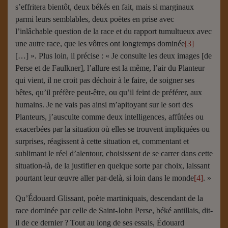
s’effritera bientôt, deux békés en fait, mais si marginaux
parmi leurs semblables, deux poètes en prise avec
l’inlâchable question de la race et du rapport tumultueux avec
une autre race, que les vôtres ont longtemps dominée
[3]
[…] ». Plus loin, il précise : « Je consulte les deux images [de
Perse et de Faulkner], l’allure est la même, l’air du Planteur
qui vient, il ne croit pas déchoir à le faire, de soigner ses
bêtes, qu’il préfère peut-être, ou qu’il feint de préférer, aux
humains. Je ne vais pas ainsi m’apitoyant sur le sort des
Planteurs, j’ausculte comme deux intelligences, affûtées ou
exacerbées par la situation où elles se trouvent impliquées ou
surprises, réagissent à cette situation et, commentant et
sublimant le réel d’alentour, choisissent de se carrer dans cette
situation-là, de la justifier en quelque sorte par choix, laissant
pourtant leur œuvre aller par-delà, si loin dans le monde
[4]
. »
Qu’Édouard Glissant, poète martiniquais, descendant de la
race dominée par celle de Saint-John Perse, béké antillais, dit-
il de ce dernier ? Tout au long de ses essais, Édouard