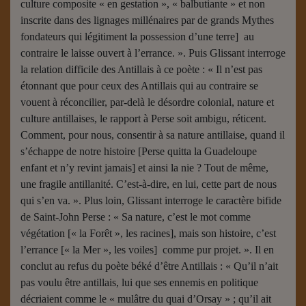
culture composite « en gestation », « balbutiante » et non
inscrite dans des lignages millénaires par de grands Mythes
fondateurs qui légitiment la possession d’une terre] au
contraire le laisse ouvert à l’errance. ». Puis Glissant interroge
la relation difficile des Antillais à ce poète : « Il n’est pas
étonnant que pour ceux des Antillais qui au contraire se
vouent à réconcilier, par-delà le désordre colonial, nature et
culture antillaises, le rapport à Perse soit ambigu, réticent.
Comment, pour nous, consentir à sa nature antillaise, quand il
s’échappe de notre histoire [Perse quitta la Guadeloupe
enfant et n’y revint jamais] et ainsi la nie ? Tout de même,
une fragile antillanité. C’est-à-dire, en lui, cette part de nous
qui s’en va. ». Plus loin, Glissant interroge le caractère bifide
de Saint-John Perse : « Sa nature, c’est le mot comme
végétation [« la Forêt », les racines], mais son histoire, c’est
l’errance [« la Mer », les voiles] comme pur projet. ». Il en
conclut au refus du poète béké d’être Antillais : « Qu’il n’ait
pas voulu être antillais, lui que ses ennemis en politique
décriaient comme le « mulâtre du quai d’Orsay » ; qu’il ait