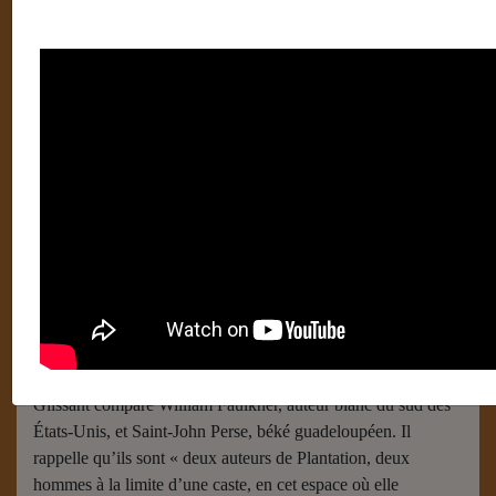
Saint-John Perse
Écrit par
Robillard Guillaume (France)
30 janvier 2018
Saint-John Perse
Tout au long de son œuvre, Édouard Glissant a déroulé un
dialogue
[1]
(tendu) avec l’œuvre et la poétique de Saint-John
Perse
[2]
.
Dans son introduction à
Faulkner, Mississippi
, Édouard
Glissant compare William Faulkner, auteur blanc du sud des
États-Unis, et Saint-John Perse, béké guadeloupéen. Il
rappelle qu’ils sont « deux auteurs de Plantation, deux
hommes à la limite d’une caste, en cet espace où elle