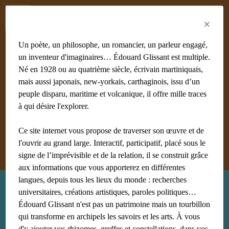
Menu
Fr
En
Es
×
Un poète, un philosophe, un romancier, un parleur engagé,
un inventeur d'imaginaires… Édouard Glissant est multiple.
Né en 1928 ou au quatrième siècle, écrivain martiniquais,
mais aussi japonais, new-yorkais, carthaginois, issu d’un
#achiery
#acoma
#adami
#afrique
#agnès B
#algérie
peuple disparu, maritime et volcanique, il offre mille traces
#Aliocha Wald Lasowski
#amériques
#amis
à qui désire l'explorer.
#anthropologie
Ce site internet vous propose de traverser son œuvre et de
Afficher tous les mots clés
l'ouvrir au grand large. Interactif, participatif, placé sous le
signe de l’imprévisible et de la relation, il se construit grâce
aux informations que vous apporterez en différentes
langues, depuis tous les lieux du monde : recherches
Recherche : new-york
universitaires, créations artistiques, paroles politiques…
Édouard Glissant n'est pas un patrimoine mais un tourbillon
qui transforme en archipels les savoirs et les arts. À vous
d'y ajouter vos rhizomes, greffes et constellations, dans vos