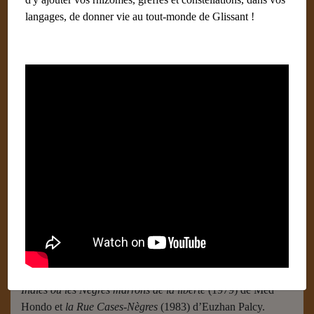
langages, de donner vie au tout-monde de Glissant !
Ti-Émile
Écrit par
Hirota Satoshi (Japon)
28 janvier 2019
Roi de tambour Bèlè et originaire du quartier Bezaudin de
Sainte-Marie où Édouard Glissant lui aussi est né, Emmanuel
Casérus dit Ti-Émile (1924-1994) reste la figure de la
musique martiniquaise. Il contribue à préserver la tradition de
la musique rurale du Bèlè et du Bel-air, mais donne aussi à
entendre la richesse culturelle de la musique afro-
martiniquaise des champs au public urbain martiniquais ; il
est ainsi nommé par la municipalité de Fort-de-France agent
du Centre culturel Jean-Marie Serreau de la même ville. Ti-
Emile sera aussi filmé dans des long-métrages tels que
West
Indies ou les Nègres marrons de la liberté
(1979) de Med
Hondo et
la Rue Cases-Nègres
(1983) d’Euzhan Palcy.