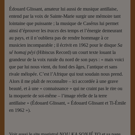
Édouard Glissant, amateur lui aussi de musique antillaise,
entend par la voix de Sainte-Marie surgir une mémoire tant
lointaine que puissante ; la musique de Casérus lui permet
ainsi d’éprouver les
traces
des temps et l’énergie demeurant
au pays, et il n’oubliera pas de rendre hommage à ce
musicien incomparable ; il écrivit en 1962 pour le disque
Sa
sé homaj péyi
(Hibiscus Record) un court texte louant la
grandeur de la voix rurale du nord de son pays : « mais voici
que par lui nous vient, du fond des âges, l’antique et sans
rivale mélopée. C’est l’Afrique qui tout soudain nous prend.
Alors il me plaît de reconnaître – ici accordée à une grave
beauté, et à une « connaissance » qui ne craint pas le rire ou
la moquerie de soi-même – l’image réelle de la terre
antillaise » (Édouard Glissant, « Édouard Glissant et Ti-Émile
en 1962 »).
Voir aussi le site magistral
NOU KA SONJÉ YO
et sa page