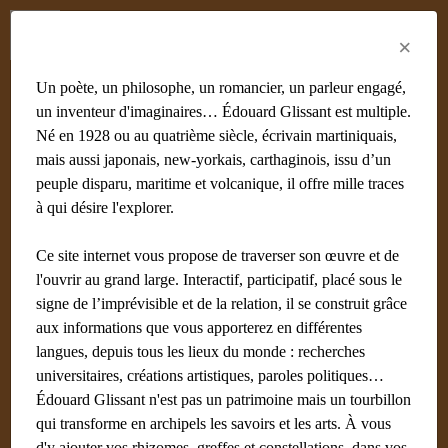
Menu
Fr
En
Es
×
Un poète, un philosophe, un romancier, un parleur engagé,
un inventeur d'imaginaires… Édouard Glissant est multiple.
Né en 1928 ou au quatrième siècle, écrivain martiniquais,
mais aussi japonais, new-yorkais, carthaginois, issu d’un
peuple disparu, maritime et volcanique, il offre mille traces
à qui désire l'explorer.
Ce site internet vous propose de traverser son œuvre et de
l'ouvrir au grand large. Interactif, participatif, placé sous le
signe de l’imprévisible et de la relation, il se construit grâce
aux informations que vous apporterez en différentes
langues, depuis tous les lieux du monde : recherches
universitaires, créations artistiques, paroles politiques…
Édouard Glissant n'est pas un patrimoine mais un tourbillon
qui transforme en archipels les savoirs et les arts. À vous
d'y ajouter vos rhizomes, greffes et constellations, dans vos