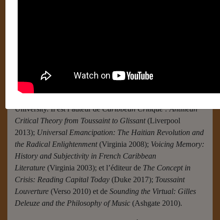
Nick Nesbitt
Écrit par
Labays Dominique (Paris) Administrateur
14
décembre 2018
Catégories :
Colloque
Nick Nesbitt est professeur de littérature française à Princeton
University. Il est l’auteur de
Caribbean Critique : Antillean
Critical Theory from Toussaint to Glissant
(Liverpool
2013);
Universal Emancipation: The Haitian Revolution and
the Radical Enlightenment
(Virginia 2008);
Voicing Memory:
History and Subjectivity in French Caribbean
Literature
(Virginia 2003); et l’éditeur de
The Concept in
Crisis: Reading Capital Today
(Duke 2017);
Toussaint
Louverture
(Verso 2010) et de
Sounding the Virtual: Gilles
Deleuze and the Philosophy of Music
(Ashgate 2010).