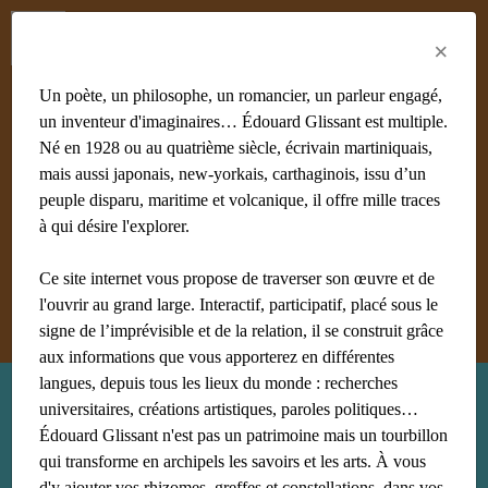
Menu
Fr
En
Es
×
Un poète, un philosophe, un romancier, un parleur engagé,
un inventeur d'imaginaires… Édouard Glissant est multiple.
Né en 1928 ou au quatrième siècle, écrivain martiniquais,
mais aussi japonais, new-yorkais, carthaginois, issu d’un
#achiery
#acoma
#adami
#afrique
#agnès B
#algérie
peuple disparu, maritime et volcanique, il offre mille traces
#Aliocha Wald Lasowski
#amériques
#amis
à qui désire l'explorer.
#anthropologie
Ce site internet vous propose de traverser son œuvre et de
Afficher tous les mots clés
l'ouvrir au grand large. Interactif, participatif, placé sous le
signe de l’imprévisible et de la relation, il se construit grâce
aux informations que vous apporterez en différentes
langues, depuis tous les lieux du monde : recherches
Recherche : princeton
universitaires, créations artistiques, paroles politiques…
Édouard Glissant n'est pas un patrimoine mais un tourbillon
qui transforme en archipels les savoirs et les arts. À vous
d'y ajouter vos rhizomes, greffes et constellations, dans vos