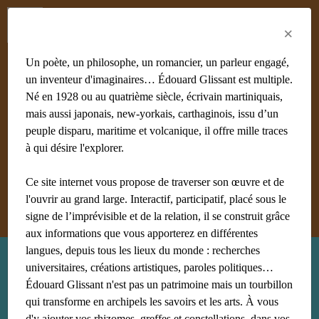
Menu
Fr
En
Es
×
Un poète, un philosophe, un romancier, un parleur engagé,
un inventeur d'imaginaires… Édouard Glissant est multiple.
Né en 1928 ou au quatrième siècle, écrivain martiniquais,
mais aussi japonais, new-yorkais, carthaginois, issu d’un
#achiery
#acoma
#adami
#afrique
#agnès B
#algérie
peuple disparu, maritime et volcanique, il offre mille traces
#Aliocha Wald Lasowski
#amériques
#amis
à qui désire l'explorer.
#anthropologie
Ce site internet vous propose de traverser son œuvre et de
Afficher tous les mots clés
l'ouvrir au grand large. Interactif, participatif, placé sous le
signe de l’imprévisible et de la relation, il se construit grâce
aux informations que vous apporterez en différentes
langues, depuis tous les lieux du monde : recherches
Recherche : la terre magnétique
universitaires, créations artistiques, paroles politiques…
Édouard Glissant n'est pas un patrimoine mais un tourbillon
qui transforme en archipels les savoirs et les arts. À vous
d'y ajouter vos rhizomes, greffes et constellations, dans vos