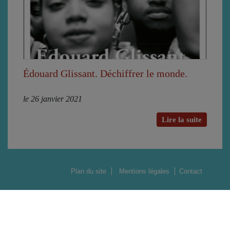
Édouard Glissant. Déchiffrer le monde.
le 26 janvier 2021
Lire la suite
Plan du site
Mentions légales
Contact