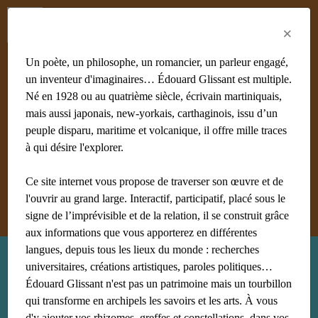
Menu
Fr
En
Es
×
Un poète, un philosophe, un romancier, un parleur engagé,
un inventeur d'imaginaires… Édouard Glissant est multiple.
Né en 1928 ou au quatrième siècle, écrivain martiniquais,
mais aussi japonais, new-yorkais, carthaginois, issu d’un
#achiery
#acoma
#adami
#afrique
#agnès B
#algérie
peuple disparu, maritime et volcanique, il offre mille traces
#Aliocha Wald Lasowski
#amériques
#amis
à qui désire l'explorer.
#anthropologie
Ce site internet vous propose de traverser son œuvre et de
Afficher tous les mots clés
l'ouvrir au grand large. Interactif, participatif, placé sous le
signe de l’imprévisible et de la relation, il se construit grâce
aux informations que vous apporterez en différentes
langues, depuis tous les lieux du monde : recherches
Recherche : site
universitaires, créations artistiques, paroles politiques…
Édouard Glissant n'est pas un patrimoine mais un tourbillon
qui transforme en archipels les savoirs et les arts. À vous
d'y ajouter vos rhizomes, greffes et constellations, dans vos