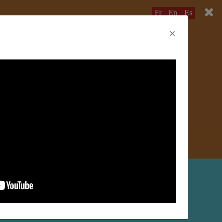
Fr
En
Es
×