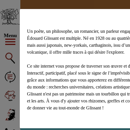
Un poète, un philosophe, un romancier, un parleur enga
Menu
Édouard Glissant est multiple. Né en 1928 ou au quatrièm
mais aussi japonais, new-yorkais, carthaginois, issu d’un
volcanique, il offre mille traces à qui désire l'explorer.
#achiery
#ac
#Aliocha Wald
Ce site internet vous propose de traverser son œuvre et d
Afficher tous 
Interactif, participatif, placé sous le signe de l’imprévisibl
grâce aux informations que vous apporterez en différente
du monde : recherches universitaires, créations artistiq
Glissant n'est pas un patrimoine mais un tourbillon qui t
et les arts. À vous d'y ajouter vos rhizomes, greffes et c
de donner vie au tout-monde de Glissant !
Recherche : Marce