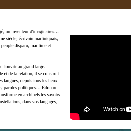
gé, un inventeur d'imaginaires…
e siècle, écrivain martiniquais,
 peuple disparu, maritime et
oma
#adami
#afrique
#agnès B
#algérie
 Lasowski
#amériques
#amis
#anthropologie
e l'ouvrir au grand large.
les mots clés
e et de la relation, il se construit
s langues, depuis tous les lieux
ues, paroles politiques… Édouard
ransforme en archipels les savoirs
onstellations, dans vos langages,
l Detienne