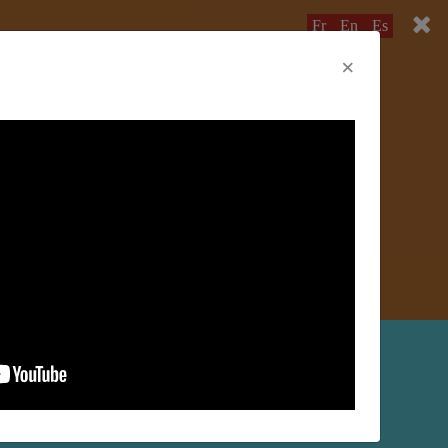
Fr
En
Es
×