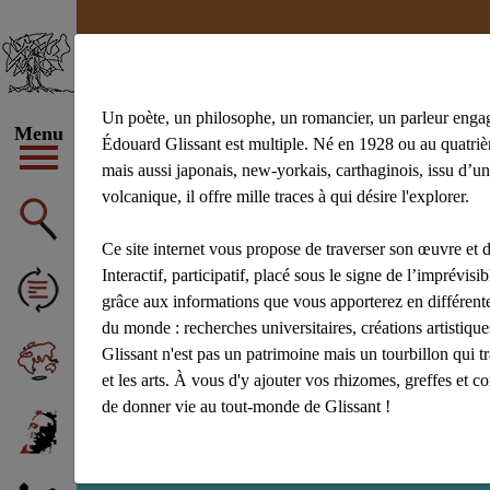
Un poète, un philosophe, un romancier, un parleur enga
Menu
Édouard Glissant est multiple. Né en 1928 ou au quatrièm
mais aussi japonais, new-yorkais, carthaginois, issu d’un
volcanique, il offre mille traces à qui désire l'explorer.
#achiery
#ac
#Aliocha Wald
Ce site internet vous propose de traverser son œuvre et d
Afficher tous 
Interactif, participatif, placé sous le signe de l’imprévisibl
grâce aux informations que vous apporterez en différente
du monde : recherches universitaires, créations artistiq
Glissant n'est pas un patrimoine mais un tourbillon qui t
et les arts. À vous d'y ajouter vos rhizomes, greffes et c
de donner vie au tout-monde de Glissant !
Recherche : Thor 