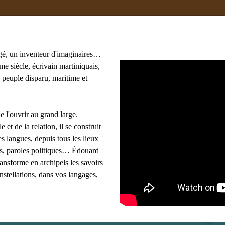
gé, un inventeur d'imaginaires…
e siècle, écrivain martiniquais,
 peuple disparu, maritime et
oma
#adami
#afrique
#agnès B
#algérie
 Lasowski
#amériques
#amis
#anthropologie
e l'ouvrir au grand large.
les mots clés
e et de la relation, il se construit
s langues, depuis tous les lieux
ues, paroles politiques… Édouard
ransforme en archipels les savoirs
onstellations, dans vos langages,
Vilhjalmsson