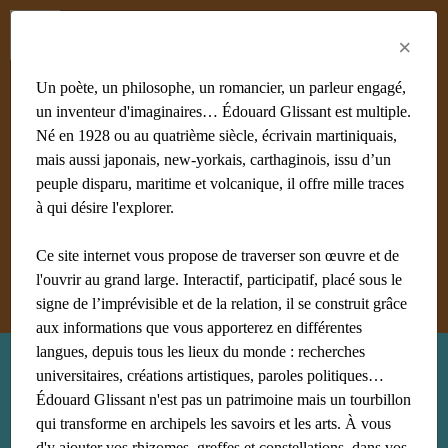
Menu
Fr
En
Es
×
Un poète, un philosophe, un romancier, un parleur engagé,
un inventeur d'imaginaires… Édouard Glissant est multiple.
Né en 1928 ou au quatrième siècle, écrivain martiniquais,
mais aussi japonais, new-yorkais, carthaginois, issu d’un
#achiery
#acoma
#adami
#afrique
#agnès B
#algérie
peuple disparu, maritime et volcanique, il offre mille traces
#Aliocha Wald Lasowski
#amériques
#amis
à qui désire l'explorer.
#anthropologie
Ce site internet vous propose de traverser son œuvre et de
Afficher tous les mots clés
l'ouvrir au grand large. Interactif, participatif, placé sous le
signe de l’imprévisible et de la relation, il se construit grâce
aux informations que vous apporterez en différentes
langues, depuis tous les lieux du monde : recherches
Recherche : géographie
universitaires, créations artistiques, paroles politiques…
Édouard Glissant n'est pas un patrimoine mais un tourbillon
qui transforme en archipels les savoirs et les arts. À vous
d'y ajouter vos rhizomes, greffes et constellations, dans vos