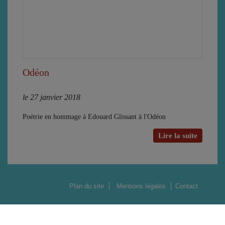
Odéon
le 27 janvier 2018
Poétrie en hommage à Edouard Glissant à l'Odéon
Lire la suite
Plan du site
Mentions légales
Contact